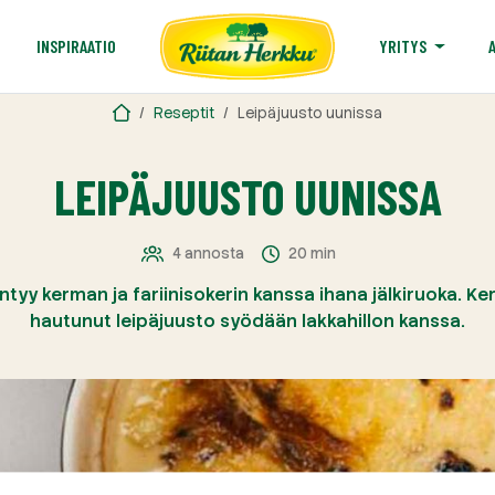
T
INSPIRAATIO
YRITYS
Reseptit
Leipäjuusto uunissa
LEIPÄJUUSTO UUNISSA
4 annosta
20 min
ntyy kerman ja fariinisokerin kanssa ihana jälkiruoka. 
hautunut leipäjuusto syödään lakkahillon kanssa.