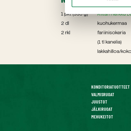
1 pkt (335 g)
Riitan Herkku L
2 dl
kuohukermaa
2 rkl
fariinisokeria
(1 tl kanelia)
lakkahilloa/kok
KONDITORIATUOTTEET
VALMISRUOAT
JUUSTOT
JÄLKIRUOAT
MEHUKEITOT