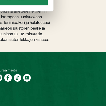
oiksi ja asettele ne pieniin
n isompaan uunivuokaan.
 fariinisokeri ja halutessasi
aseos juustojen päälle ja
uunissa 10–15 minuuttia.
 kokonaisten lakkojen kanssa.
uraa meitä