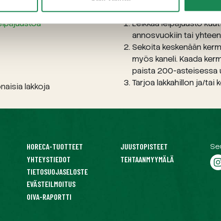
eipäjuustoa
Leikkaa leipäjuusto kuuti
annosvuokiin tai yhtee
Sekoita keskenään kerma,
myös kaneli. Kaada kerm
paista 200-asteisessa 
Tarjoa lakkahillon ja/tai
onaisia lakkoja
HORECA-TUOTTEET
JUUSTOPISTEET
Se
YHTEYSTIEDOT
TEHTAANMYYMÄLÄ
TIETOSUOJASELOSTE
EVÄSTEILMOITUS
OIVA-RAPORTTI