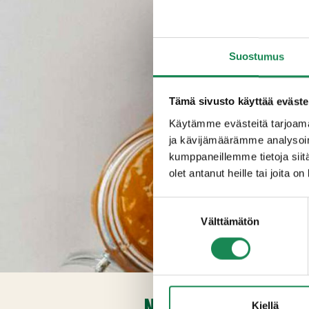
Suostumus
Tämä sivusto käyttää eväste
Käytämme evästeitä tarjoama
ja kävijämäärämme analysoim
kumppaneillemme tietoja siitä
olet antanut heille tai joita o
Suostumuksen
Välttämätön
valinta
NÄITÄ TARVITSET:
Kiellä