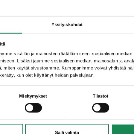
Yksityiskohdat
itä
mme sisällön ja mainosten räätälöimiseen, sosiaalisen median
iseen. Lisäksi jaamme sosiaalisen median, mainosalan ja analy
, miten käytät sivustoamme. Kumppanimme voivat yhdistää näitä t
n kerätty, kun olet käyttänyt heidän palvelujaan.
Mieltymykset
Tilastot
TEE NÄIN:
Salli valinta