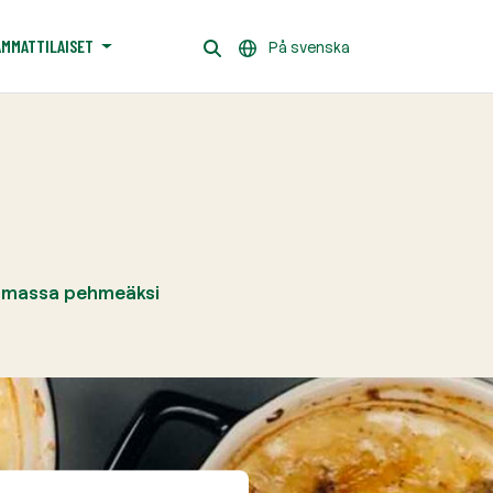
AMMATTILAISET
På svenska
Kermassa pehmeäksi