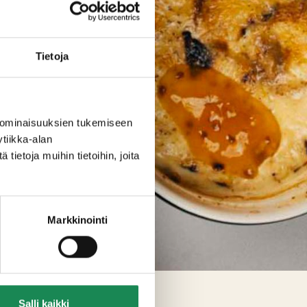
Tietoja
 ominaisuuksien tukemiseen
tiikka-alan
ietoja muihin tietoihin, joita
Markkinointi
Salli kaikki