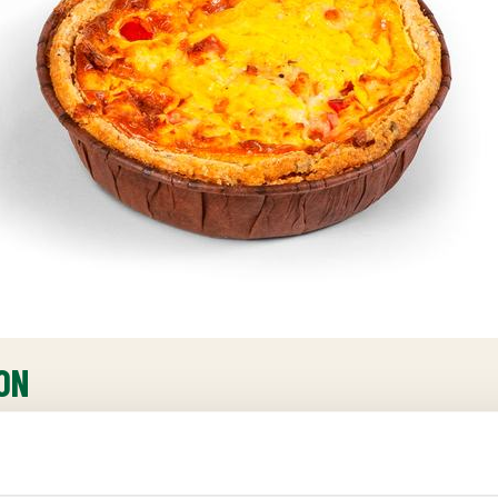
ON
g [glutenfri
VETESTÄRKELSE
, rismjöl, sockerbetsfiber, pota