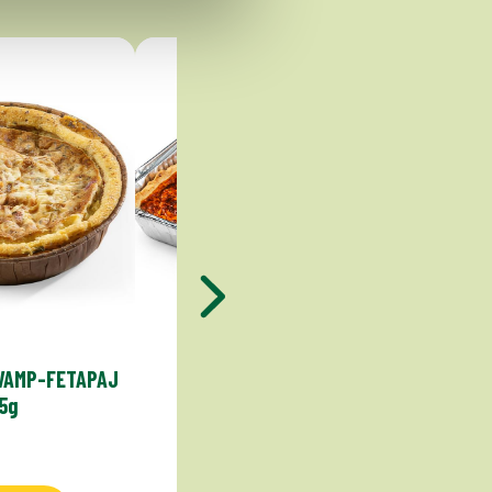
VAMP-FETAPAJ
KYCKLINGPAJ 1400g
SKI
5g