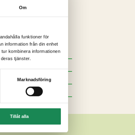
rgarin [vegetabilisk olja (palm,
Om
GRÄDDE
, salt, syrakultur],
potatisstärkelse, joderat salt,
s, antioxidationsmedel (E301),
fära), aromer],
ÄGG
,
andahålla funktioner för
LK
, salt, mikrobiologisk löpe,
n information från din enhet
kyckling 17%.
 tur kombinera informationen
deras tjänster.
Marknadsföring
Tillåt alla