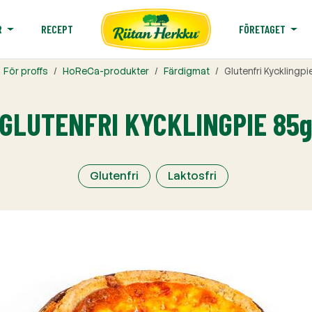
RECEPT
R
FÖRETAGET
För proffs
HoReCa-produkter
Färdigmat
Glutenfri Kycklingp
GLUTENFRI KYCKLINGPIE 85
Glutenfri
Laktosfri