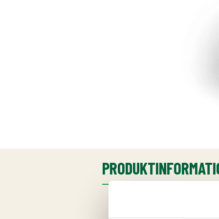
PRODUKTINFORMATI
Ingredienser
Botten: glutenfri mjölblandnin