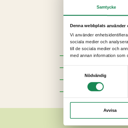
morotsflingor, salt, järn, niac
Samtycke
raps), vatten, salt, arom, A- 
psyllium, matsoda, salt, xantin
förtjockningsmedel (E407a, E4
Denna webbplats använder 
maltodextrin, surhetsreglera
Vi använder enhetsidentifierar
MATGRÄDDE
[
GRÄDDE
, va
sociala medier och analysera 
färg (E160b), majsstärkelse], 
till de sociala medier och a
med annan information som du 
Förpackningsstorlekar
Samtyckesval
Specialdieter
Nödvändig
Näringsinnehåll
Ytterligare uppgifter
Avvisa