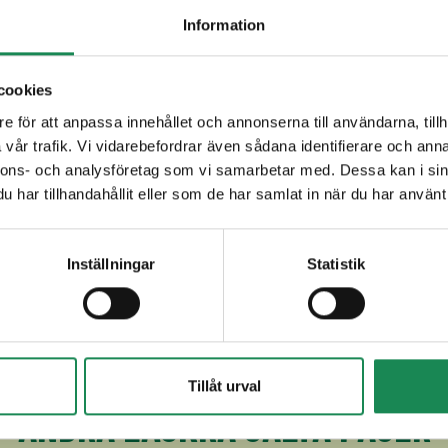
in, tiamin (B1-vitamin), riboflavin (B2-vitamin), B6-vitamin], ma
Information
och D-vitamin],
ÄGG
,
FÄRSKOST
[pastöriserad
KÄRNMJÖLK
,
. Fyllning: tärnad kyckling 17% [broilerkött (Finland), vatten, 
10), potatisfiber, stabiliseringsmedel (E450, E451), dextro
cookies
nde medel (E508), konserveringsmedel (E250), kryddor (inge
e för att anpassa innehållet och annonserna till användarna, tillh
tten, modifierad majs- och tapiokastärkelse], riven
OST
[
MJÖ
vår trafik. Vi vidarebefordrar även sådana identifierare och anna
tärnad paprika, kryddor [salt, svartpeppar, curry]. Innehåller 
nnons- och analysföretag som vi samarbetar med. Dessa kan i sin
har tillhandahållit eller som de har samlat in när du har använt 
Inställningar
Statistik
Tillåt urval
ANDRA LÄCKRA SALTA PAJER