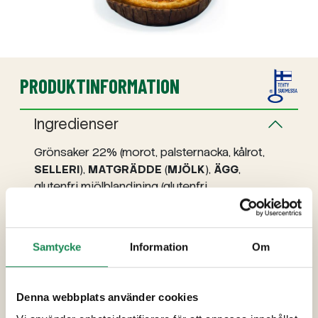
PRODUKTINFORMATION
Ingredienser
Grönsaker 22% (morot, palsternacka, kålrot,
SELLERI
),
MATGRÄDDE
(
MJÖLK
),
ÄGG
,
glutenfri mjölblandining (glutenfri
vetestärkelse, rismjöl, sockerbetsfiber,
potatisflinga, socker, morotsflinga, salt, järn,
niacin, tiamin (B1-vitamin), riboflavin (B2-
Samtycke
Information
Om
vitamin), B6-vitamin), riven
OST
, margarin
(vegetabilisk olja (palm, raps), vatten, salt,
arom),
FÄRSKOST
, salt, stabiliseringsmedel
Denna webbplats använder cookies
(E450), potatisstärkelse, bakpulver (E450,