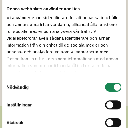
konserveringsmedel (E250), kryddor
(ingefära), aromer],
ÄGG
,
FÄRSKOST
Denna webbplats använder cookies
[pastöriserad kärn
MJÖLK
,
GRÄDDE
, salt,
Vi använder enhetsidentifierare för att anpassa innehållet
startkultur], riven
OST
[
MJÖLK
, salt,
och annonserna till användarna, tillhandahålla funktioner
mikrobiologisk löpe, färg (E160b),
för sociala medier och analysera vår trafik. Vi
majsstärkelse], tomat, potatismjöl, curry, salt,
vidarebefordrar även sådana identifierare och annan
svartpeppar. Innehåller kyckling 14%.
information från din enhet till de sociala medier och
annons- och analysföretag som vi samarbetar med.
Förpackningsstorlekar
Dessa kan i sin tur kombinera informationen med annan
information som du har tillhandahållit eller som de har
Specialdieter
samlat in när du har använt deras tjänster.
Samtyckesval
Näringsinnehåll
Nödvändig
Ytterligare uppgifter
Inställningar
ANDRA LÄCKRA SALTA PAJER
Statistik