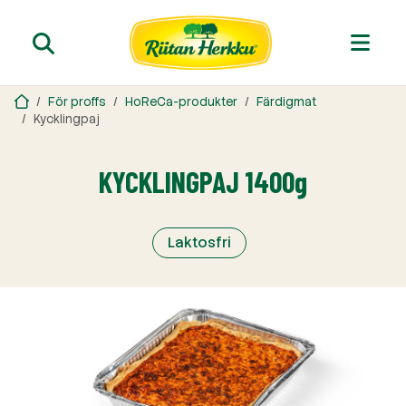
För proffs
HoReCa-produkter
Färdigmat
Kycklingpaj
KYCKLINGPAJ 1400g
Laktosfri