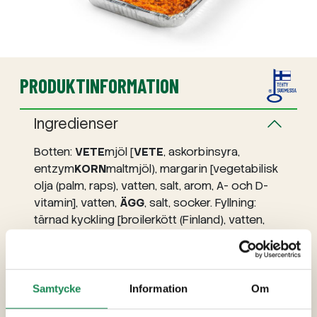
PRODUKTINFORMATION
Ingredienser
Botten:
VETE
mjöl [
VETE
, askorbinsyra,
entzym
KORN
maltmjöl), margarin [vegetabilisk
olja (palm, raps), vatten, salt, arom, A- och D-
vitamin], vatten,
ÄGG
, salt, socker. Fyllning:
tärnad kyckling [broilerkött (Finland), vatten,
potatisstärkelse, joderat salt,
förtjockningsmedel (E407a, E410),
potatisfiber, stabiliseringsmedel (E450, E451),
dextros, antioxidationsmedel (E301),
Samtycke
Information
Om
maltodextrin, surhetsreglerandemedel (E508),