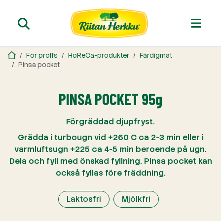
För proffs
HoReCa-produkter
Färdigmat
Pinsa pocket
PINSA POCKET 95g
Förgräddad djupfryst.
Grädda i turbougn vid +260 C ca 2-3 min eller i
varmluftsugn +225 ca 4-5 min beroende på ugn.
Dela och fyll med önskad fyllning. Pinsa pocket kan
också fyllas före fräddning.
Laktosfri
Mjölkfri