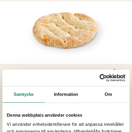
PRODUKTINFORMATION
Ingredienser
Samtycke
Information
Om
Mjölblandning [
VETE
mjöl, rismjöl, durummjöl,
maltextrakt (
KORN
,
VETE
),
VETE
glutein,
Denna webbplats använder cookies
mjölbehandlingsmedel (E300)], vatten, jäst,
salt, ryps- / rapsolja. Kan innehålla spår av soja
Vi använder enhetsidentifierare för att anpassa innehållet
ja senap.
och annonserna till användarna, tillhandahålla funktioner