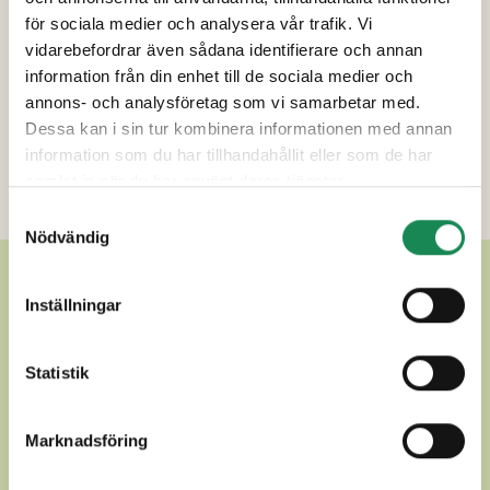
för sociala medier och analysera vår trafik. Vi
vidarebefordrar även sådana identifierare och annan
Förpackningsstorlekar
information från din enhet till de sociala medier och
annons- och analysföretag som vi samarbetar med.
Specialdieter
Dessa kan i sin tur kombinera informationen med annan
Näringsinnehåll
information som du har tillhandahållit eller som de har
samlat in när du har använt deras tjänster.
Ytterligare uppgifter
Samtyckesval
Nödvändig
ANDRA LÄCKRA PINSOR
Inställningar
Statistik
Marknadsföring