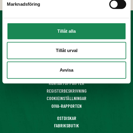
Marknadsföring
Tillåt alla
KONDITORIPRODUKTER
FÄRDIGMAT
OSTAR
Tillåt urval
DESSERTER
SAFT- OCH BÄRSOPPOR
Avvisa
HORECA-PRODUKTER
KONTAKTUPPGIFTER
REGISTERBESKRIVNING
COOKIEINSTÄLLNINGAR
OIVA-RAPPORTEN
OSTDISKAR
FABRIKSBUTIK