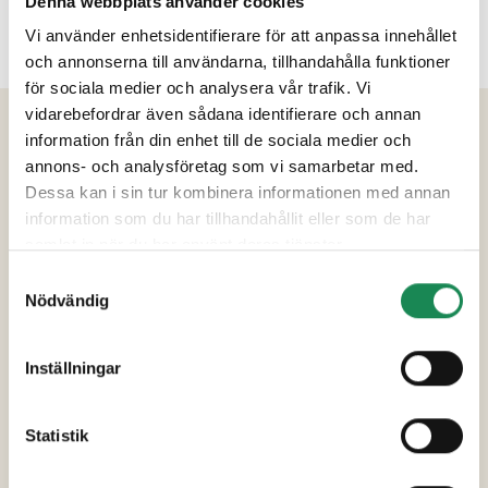
Denna webbplats använder cookies
Vi använder enhetsidentifierare för att anpassa innehållet
och annonserna till användarna, tillhandahålla funktioner
för sociala medier och analysera vår trafik. Vi
vidarebefordrar även sådana identifierare och annan
PRODUKTINFORMATION
information från din enhet till de sociala medier och
annons- och analysföretag som vi samarbetar med.
Ingredienser
Dessa kan i sin tur kombinera informationen med annan
information som du har tillhandahållit eller som de har
VETEMJÖL
(
VETEMJÖL
, askorbinsyra,
samlat in när du har använt deras tjänster.
ENTZYMKORNMALTMJÖL
), vatten, rapsolja,
Samtyckesval
jäst, socker, bakpulver, salt.
Nödvändig
Förpackningsstorlekar
Inställningar
Specialdieter
Statistik
Näringsinnehåll
Ytterligare uppgifter