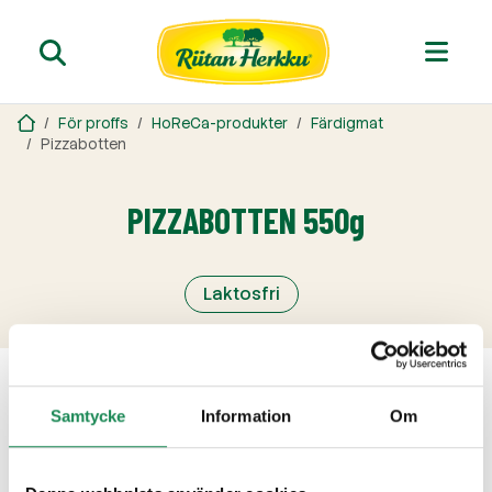
För proffs
HoReCa-produkter
Färdigmat
Pizzabotten
PIZZABOTTEN 550g
Laktosfri
Samtycke
Information
Om