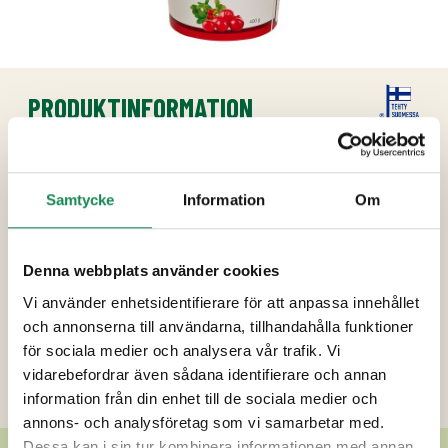
PRODUKTINFORMATION
Ingredienser
Socker, lingon (35%), vatten,
Samtycke
Information
Om
förtjockningsmedel (E440), surhetsreglerande
medel (E330), konserveringsmedel (E202).
Denna webbplats använder cookies
Vi använder enhetsidentifierare för att anpassa innehållet
Förpackningsstorlekar
och annonserna till användarna, tillhandahålla funktioner
Näringsinnehåll
för sociala medier och analysera vår trafik. Vi
vidarebefordrar även sådana identifierare och annan
Ytterligare uppgifter
information från din enhet till de sociala medier och
annons- och analysföretag som vi samarbetar med.
Dessa kan i sin tur kombinera informationen med annan