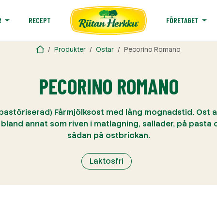
RECEPT
R
FÖRETAGET
Produkter
Ostar
Pecorino Romano
PECORINO ROMANO
astöriserad) Fårmjölksost med lång mognadstid. Ost
 bland annat som riven i matlagning, sallader, på pasta
sådan på ostbrickan.
Laktosfri