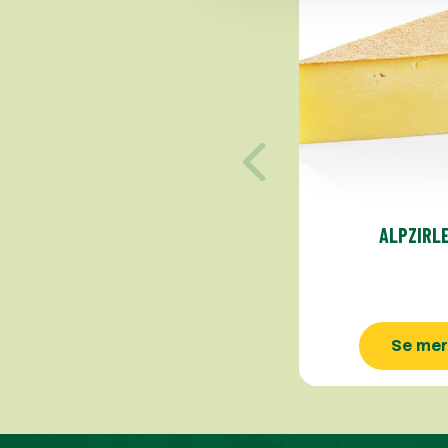
ALPZIRL
Se mer