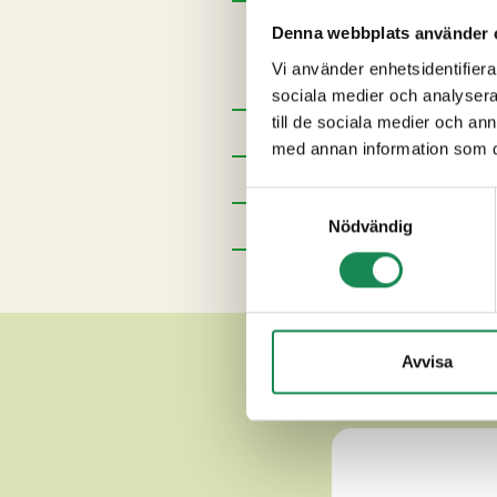
Ingredienser
Denna webbplats använder 
Termiserad fårMJÖLK, salt, lö
Vi använder enhetsidentifierar
sociala medier och analysera 
till de sociala medier och a
Förpackningsstorlekar
med annan information som du 
Specialdieter
Samtyckesval
Näringsinnehåll
Nödvändig
Ytterligare uppgifter
AND
Avvisa