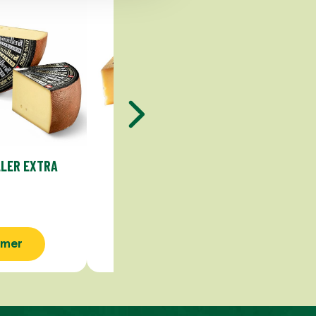
LER EXTRA
BERGKÄSE
 mer
Se mer