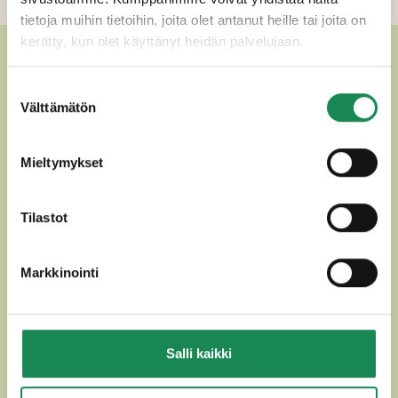
tietoja muihin tietoihin, joita olet antanut heille tai joita on
kerätty, kun olet käyttänyt heidän palvelujaan.
MUUT HERKULLISET HILLOT
Suostumuksen
Välttämätön
valinta
Mieltymykset
Tilastot
Markkinointi
PUOLUKKAHILLO 400g
Salli kaikki