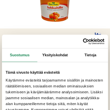
TUOTETIEDOT
Ainesosat
Suostumus
Yksityiskohdat
Tietoja
Sokeri, lakka (35%), vesi, sakeuttamisaine
(pektiini), happamuudensäätöaine
Tämä sivusto käyttää evästeitä
(sitruunahappo), säilöntäaine (E202).
Käytämme evästeitä tarjoamamme sisällön ja mainosten
räätälöimiseen, sosiaalisen median ominaisuuksien
Pakkauskoot
tukemiseen ja kävijämäärämme analysoimiseen. Lisäksi
Ravintosisältö
jaamme sosiaalisen median, mainosalan ja analytiikka-
alan kumppaneillemme tietoja siitä, miten käytät
Lisätiedot
sivustoamme. Kumppanimme voivat yhdistää näitä