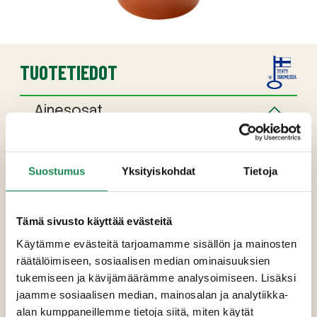
TUOTETIEDOT
Ainesosat
Vesi, sokeri, ruusunmarja (14 %), muunneltu
maissitärkkelys (E 1422),
happamuudensäätöaine (omenahappo).
Suostumus
Yksityiskohdat
Tietoja
Pakkauskoot
Tämä sivusto käyttää evästeitä
Erikoisruokavaliot
Käytämme evästeitä tarjoamamme sisällön ja mainosten
räätälöimiseen, sosiaalisen median ominaisuuksien
Ravintosisältö
tukemiseen ja kävijämäärämme analysoimiseen. Lisäksi
jaamme sosiaalisen median, mainosalan ja analytiikka-
Lisätiedot
alan kumppaneillemme tietoja siitä, miten käytät