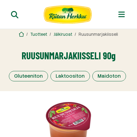
Tuotteet
Jälkiruoat
Ruusunmarjakiisseli
RUUSUNMARJAKIISSELI 90g
Gluteeniton
Laktoositon
Maidoton