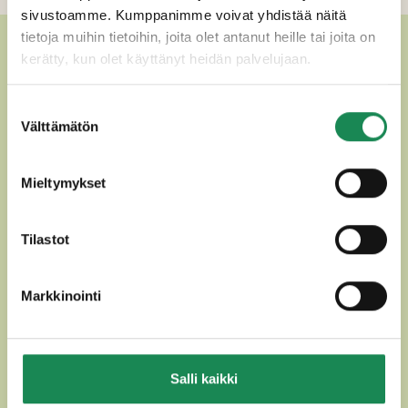
sivustoamme. Kumppanimme voivat yhdistää näitä
tietoja muihin tietoihin, joita olet antanut heille tai joita on
MUUT HERKULLISET
kerätty, kun olet käyttänyt heidän palvelujaan.
KIISSELIT JA VISPIPUUROT
Suostumuksen
Välttämätön
valinta
Mieltymykset
Tilastot
Markkinointi
KUNINGATARKIISSELI 90g
TYRNIKIISSELI 90
Salli kaikki