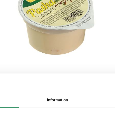
ON
Information
skal, vanilinisocker, citronsaft, gelatin, arom (citron), surhe