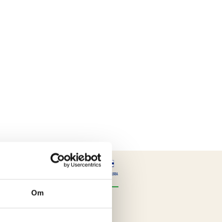
Om
tsreglerande medel (E330),