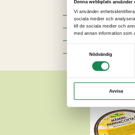
Denna webbplats använder 
konserveringsmedel (E202).
Vi använder enhetsidentifierar
sociala medier och analysera 
Förpackningsstorlekar
till de sociala medier och a
med annan information som du 
Specialdieter
Näringsinnehåll
Samtyckesval
Nödvändig
Ytterligare uppgifter
Avvisa