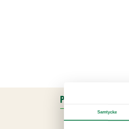
PRODUKTINFORMATI
Samtycke
Ingredienser
Kvarg
,
smör
, socker, apelsin