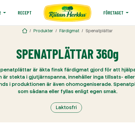
RECEPT
R
FÖRETAGET
Produkter
Färdigmat
Spenatplättar
SPENATPLÄTTAR 360g
penatplättar är äkta finsk färdigmat gjord för att hjälp
är stekta i gjutjärnspanna, innehåller inga tillsats- ell
ds i produktionen är även ohomogeniserade. Spenatpl
som sådana eller fyllas enligt egen smak.
Laktosfri