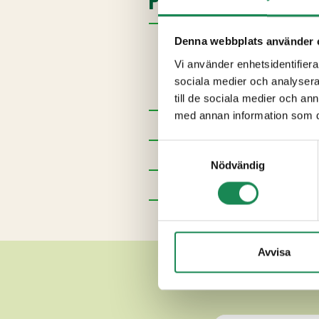
Ingredienser
Denna webbplats använder 
Vi använder enhetsidentifierar
vatten,
ÄGG
,
VETEMJÖL
(
VE
sociala medier och analysera 
hel
MJÖLK
pulver, socker, sal
till de sociala medier och a
med annan information som du 
Förpackningsstorlekar
Samtyckesval
Specialdieter
Nödvändig
Näringsinnehåll
Ytterligare uppgifter
Avvisa