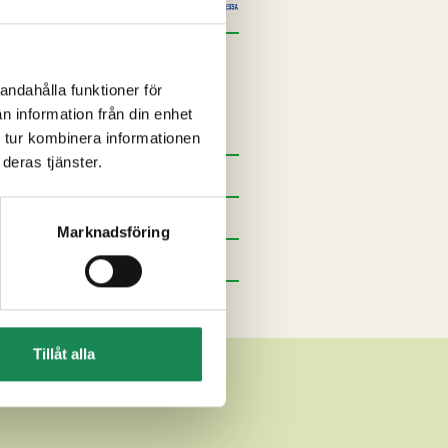
andahålla funktioner för
s-/rapsolja, laktosfri
n information från din enhet
 tur kombinera informationen
deras tjänster.
Marknadsföring
Tillåt alla