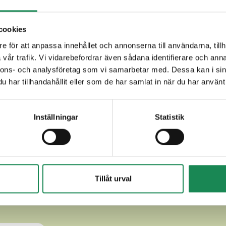
cookies
e för att anpassa innehållet och annonserna till användarna, tillh
TE
, askorbinsyra,
ENZYMKORNMALTMJÖL
), spenat (9%), ryp
vår trafik. Vi vidarebefordrar även sådana identifierare och anna
t, svartpeppar, muskotnöt.
nnons- och analysföretag som vi samarbetar med. Dessa kan i sin
har tillhandahållit eller som de har samlat in när du har använt 
Inställningar
Statistik
Tillåt urval
ANDRA LÄCKRA PANNKAKOR