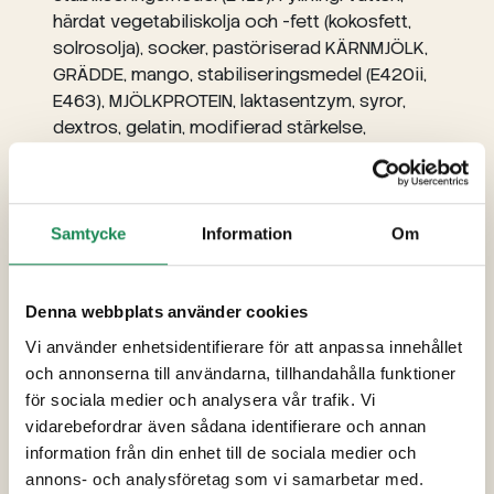
härdat vegetabiliskolja och -fett (kokosfett,
solrosolja), socker, pastöriserad KÄRNMJÖLK,
GRÄDDE, mango, stabiliseringsmedel (E420ii,
E463), MJÖLKPROTEIN, laktasentzym, syror,
dextros, gelatin, modifierad stärkelse,
maltodextrine, geleringsmedel (E440, E401),
surhetsreglerande medel (E330, E333),
konserveringsmedel (E202),
emulgeringsmedel (E472e, E322
Samtycke
Information
Om
(solroslecitin)), salt, aromer, färg (E160a).
Garnering: socker, vatten, glukos-fruktossirap,
mangopure, förtjockningsmedel (E440),
Denna webbplats använder cookies
surhetsreglerande medel (E330, E331). Mango
Vi använder enhetsidentifierare för att anpassa innehållet
5%.
och annonserna till användarna, tillhandahålla funktioner
för sociala medier och analysera vår trafik. Vi
Förpackningsstorlekar
vidarebefordrar även sådana identifierare och annan
information från din enhet till de sociala medier och
Specialdieter
annons- och analysföretag som vi samarbetar med.