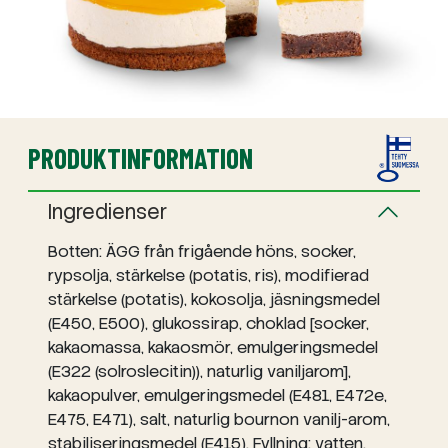
PRODUKTINFORMATION
Ingredienser
Botten: ÄGG från frigående höns, socker,
rypsolja, stärkelse (potatis, ris), modifierad
stärkelse (potatis), kokosolja, jäsningsmedel
(E450, E500), glukossirap, choklad [socker,
kakaomassa, kakaosmör, emulgeringsmedel
(E322 (solroslecitin)), naturlig vaniljarom],
kakaopulver, emulgeringsmedel (E481, E472e,
E475, E471), salt, naturlig bournon vanilj-arom,
stabiliseringsmedel (E415). Fyllning: vatten,