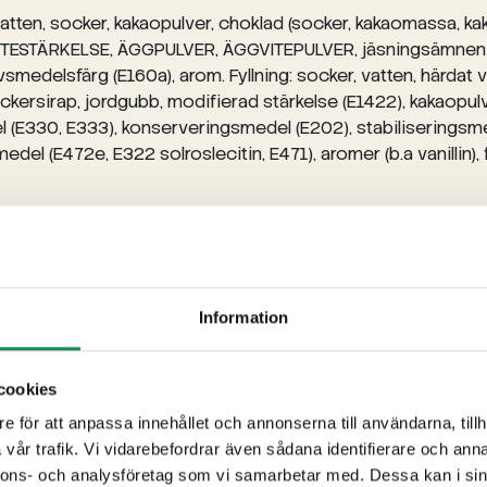
atten, socker, kakaopulver, choklad (socker, kakaomassa, kak
 VETESTÄRKELSE, ÄGGPULVER, ÄGGVITEPULVER, jäsningsämnen (
vsmedelsfärg (E160a), arom. Fyllning: socker, vatten, härdat v
sockersirap, jordgubb, modifierad stärkelse (E1422), kakaopul
l (E330, E333), konserveringsmedel (E202), stabiliseringsm
l (E472e, E322 solroslecitin, E471), aromer (b.a vanillin), 
Information
cookies
e för att anpassa innehållet och annonserna till användarna, tillh
vår trafik. Vi vidarebefordrar även sådana identifierare och anna
nnons- och analysföretag som vi samarbetar med. Dessa kan i sin