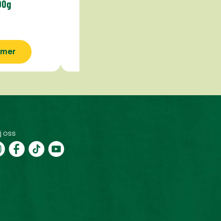
00g
 mer
Se mer
j oss