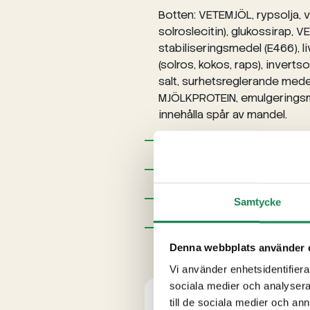
Botten: VETEMJÖL, rypsolja, v
solroslecitin), glukossirap,
stabiliseringsmedel (E466), li
(solros, kokos, raps), invert
salt, surhetsreglerande mede
MJÖLKPROTEIN, emulgeringsmede
innehålla spår av mandel.
Förpackningsstorlekar
Specialdieter
Samtycke
Näringsinnehåll
Ytterligare uppgifter
Denna webbplats använder 
Vi använder enhetsidentifierar
sociala medier och analysera 
till de sociala medier och a