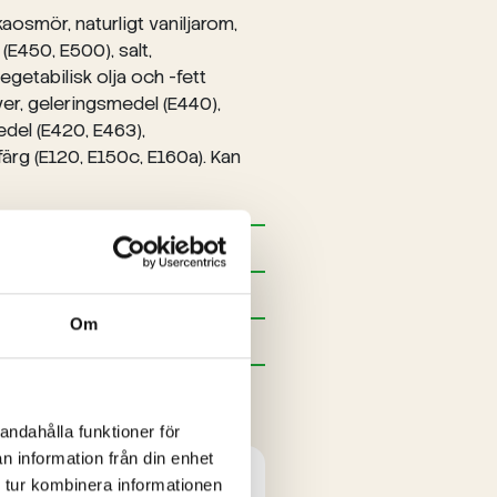
aosmör, naturligt vaniljarom,
E450, E500), salt,
egetabilisk olja och -fett
ver, geleringsmedel (E440),
edel (E420, E463),
färg (E120, E150c, E160a). Kan
Om
andahålla funktioner för
n information från din enhet
 tur kombinera informationen