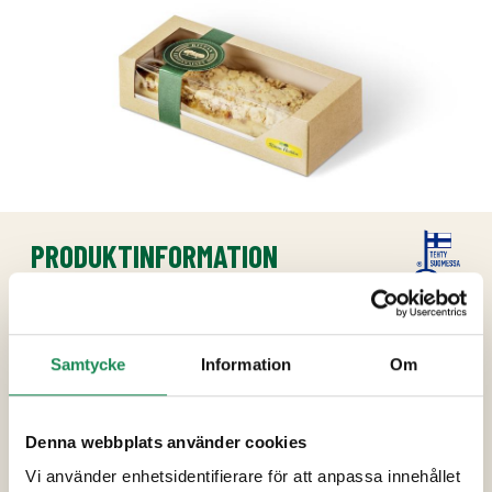
PRODUKTINFORMATION
Ingredienser
socker,
VETEMJÖL
, vatten, vegetabiliska oljor
Samtycke
Information
Om
(ryps, palm, raps), äppel (18%), rabarber (18%),
VETESTÄRKELSE
,
SOJAPROTEIN
,
jäsningsämnen (E450, E500), dextros, salt,
Denna webbplats använder cookies
förtjockningsmedel (E415), naturlig vanilj
Vi använder enhetsidentifierare för att anpassa innehållet
aromer, gurkmeja, kanel.