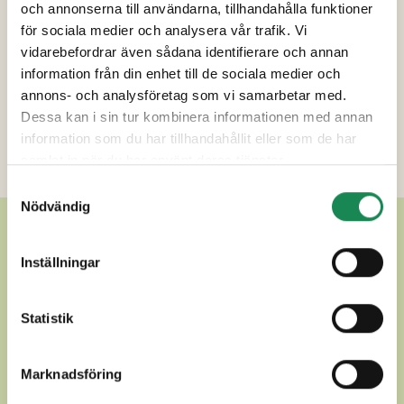
och annonserna till användarna, tillhandahålla funktioner
för sociala medier och analysera vår trafik. Vi
Förpackningsstorlekar
vidarebefordrar även sådana identifierare och annan
information från din enhet till de sociala medier och
Specialdieter
annons- och analysföretag som vi samarbetar med.
Dessa kan i sin tur kombinera informationen med annan
Näringsinnehåll
information som du har tillhandahållit eller som de har
samlat in när du har använt deras tjänster.
Ytterligare uppgifter
Samtyckesval
Nödvändig
ANDRA LÄCKRA PAJER
Inställningar
Statistik
Marknadsföring