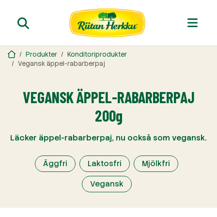
Produkter
Konditoriprodukter
Vegansk äppel-rabarberpaj
VEGANSK ÄPPEL-RABARBERPAJ
200g
Läcker äppel-rabarberpaj, nu också som vegansk.
Äggfri
Laktosfri
Mjölkfri
Vegansk