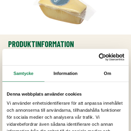
PRODUKTINFORMATION
Ingredienser
Pastoriserad ko
MJÖLK
, salt, syrningskultur,
Samtycke
Information
Om
surhetsreglerande medel, konrerveringsmedel
(E251), färgämne (E160a).
Denna webbplats använder cookies
Förpackningsstorlekar
Vi använder enhetsidentifierare för att anpassa innehållet
och annonserna till användarna, tillhandahålla funktioner
Specialdieter
för sociala medier och analysera vår trafik. Vi
Näringsinnehåll
vidarebefordrar även sådana identifierare och annan