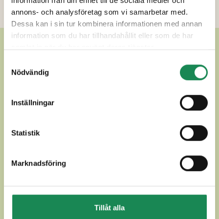
information från din enhet till de sociala medier och
Ytterligare uppgifter
annons- och analysföretag som vi samarbetar med.
Dessa kan i sin tur kombinera informationen med annan
information som du har tillhandahållit eller som de har
ANDRA LÄCKRA SÄSONG
samlat in när du har använt deras tjänster.
Samtyckesval
Nödvändig
Inställningar
Statistik
Marknadsföring
GOUDA SORTIMENT 750g
KOLIBRIE 250g
Tillåt alla