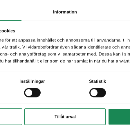
Information
ÄGG
, vatten,
VETESTÄRKELSE
, jäsningsämnen (E 450a, E 50
llning: vatten, härdat vegetabiliskt olja- och fett (palm, raps, 
 stabiliseringsmedel (E 420ii, E 463),
MJÖLKPROTEIN
, kakao
cookies
471, E 322 (
SOJAlLECITIN
), modifierad stärkelse (E 1422), g
e för att anpassa innehållet och annonserna till användarna, tillh
etsreglerande medel (E 330, E 333, E 331), konserveringsmede
vår trafik. Vi vidarebefordrar även sådana identifierare och anna
LVER
, koncentrerades kanderad
MJÖLK
, fuktighetsbevarand
nnons- och analysföretag som vi samarbetar med. Dessa kan i sin
 100, E 171, E 153, E 133). Kan innehålla språv av mandel.
har tillhandahållit eller som de har samlat in när du har använt 
Inställningar
Statistik
Tillåt urval