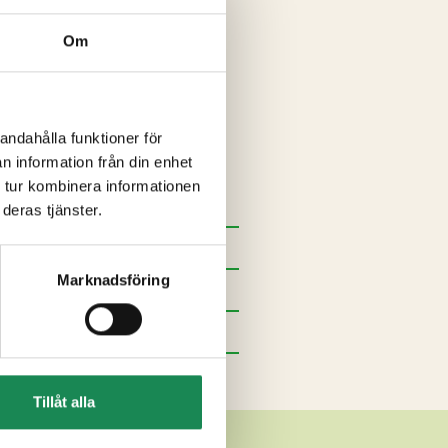
Om
0), emulgeringsmedel (E 475,
solros, majs, S
OJABÖNA
,
mass, kakaosmör,
lukos-fruktosisirap,
andahålla funktioner för
l (E 200,E 202), salt,
n information från din enhet
e medel (E 422), safflor
 tur kombinera informationen
deras tjänster.
Marknadsföring
Tillåt alla