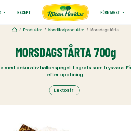
RECEPT
R
FÖRETAGET
Produkter
Konditoriprodukter
Morsdagstårta
MORSDAGSTÅRTA 700g
ta med dekorativ hallonspegel. Lagrats som frysvara. Får
efter upptining.
Laktosfri