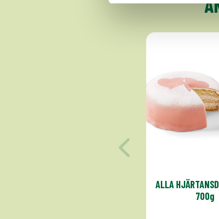
A
ALLA HJÄRTANSD
700g