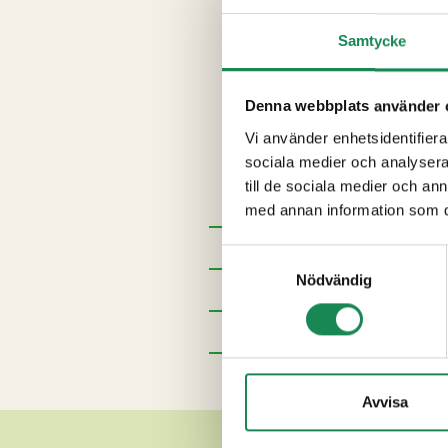
Ingredienser
Samtycke
Botten:
VETEMJÖL
, socker,
E 471, E 433, E 341, E 466). Fy
kokos), socker, hallon, sirap,
Denna webbplats använder 
emulgeringsmedel (E 472e, E 
Vi använder enhetsidentifierar
geleringsmedel (E 440), surh
sociala medier och analysera 
aromer, a-vitamin,
MJÖLKPU
till de sociala medier och a
extraxt, färg (E 160a, E 120, E
med annan information som du 
Förpackningsstorlekar
Samtyckesval
Nödvändig
Specialdieter
Näringsinnehåll
Ytterligare uppgifter
Avvisa