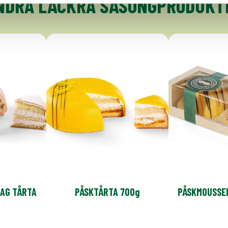
NDRA LÄCKRA SÄSONGPRODUKT
AG TÅRTA
PÅSKTÅRTA 700g
PÅSK­MOUSSE