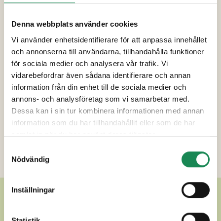
E440), stabiliseringsmedel (E420ii, E463,
E422),
MJÖLKPROTEIN
, invertsockersirap,
Denna webbplats använder cookies
surhtesreglerande medel (E331, E333, E330),
Vi använder enhetsidentifierare för att anpassa innehållet
konserveringsmedel (E202, E200), salt, arom,
och annonserna till användarna, tillhandahålla funktioner
a-vitamin, färgämne (E160a). Kan innehålla spår
för sociala medier och analysera vår trafik. Vi
av mandel.
vidarebefordrar även sådana identifierare och annan
information från din enhet till de sociala medier och
Förpackningsstorlekar
annons- och analysföretag som vi samarbetar med.
Dessa kan i sin tur kombinera informationen med annan
Specialdieter
information som du har tillhandahållit eller som de har
samlat in när du har använt deras tjänster.
Näringsinnehåll
Samtyckesval
Ytterligare uppgifter
Nödvändig
Inställningar
ANDRA LÄCKRA
Statistik