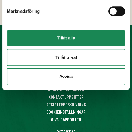
Näringsinnehåll
Marknadsföring
Ytterligare uppgifter
Tillåt alla
KONDITORIPRODUKTER
FÄRDIGMAT
Tillåt urval
OSTAR
DESSERTER
Avvisa
SAFT- OCH BÄRSOPPOR
HORECA-PRODUKTER
KONTAKTUPPGIFTER
REGISTERBESKRIVNING
COOKIEINSTÄLLNINGAR
OIVA-RAPPORTEN
OSTDISKAR