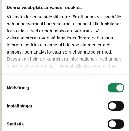
Denna webbplats använder cookies
Vi använder enhetsidentifierare för att anpassa innehållet
och annonserna till användarna, tillhandahålla funktioner
för sociala medier och analysera vår trafik. Vi
vidarebefordrar även sådana identifierare och annan
information från din enhet till de sociala medier och
annons- och analysföretag som vi samarbetar med.
PRODUKTINFORMATION
Dessa kan i sin tur kombinera informationen med annan
information som du har tillhandahållit eller som de har
Ingredienser
samlat in när du har använt deras tjänster.
Vatten, socker, blåbär (10%),
Samtyckesval
Nödvändig
förtjockningsmedel (modifierad majsstärkelse
och pektin), surhetsreglerande medel (citron-
och äppelsyra).
Inställningar
Förpackningsstorlekar
Statistik