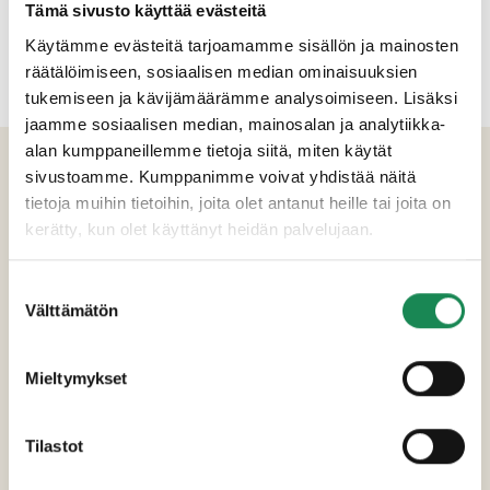
Tämä sivusto käyttää evästeitä
Käytämme evästeitä tarjoamamme sisällön ja mainosten
räätälöimiseen, sosiaalisen median ominaisuuksien
tukemiseen ja kävijämäärämme analysoimiseen. Lisäksi
jaamme sosiaalisen median, mainosalan ja analytiikka-
alan kumppaneillemme tietoja siitä, miten käytät
TUOTETIEDOT
sivustoamme. Kumppanimme voivat yhdistää näitä
tietoja muihin tietoihin, joita olet antanut heille tai joita on
Ainesosat
kerätty, kun olet käyttänyt heidän palvelujaan.
Vesi, sokeri, mustikka (10%), sakeuttamisaineet
Suostumuksen
(muunneltu maissitärkkelys ja pektiini),
Välttämätön
valinta
happamuudensäätöaineet (sitruuna- ja
omenanahappo).
Mieltymykset
Pakkauskoot
Tilastot
Ravintosisältö