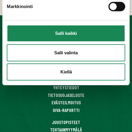
Lisätiedot
Markkinointi
Salli kaikki
KONDITORIATUOTTEET
VALMISRUOAT
Salli valinta
JUUSTOT
JÄLKIRUOAT
MEHUKEITOT
Kiellä
HORECA-TUOTTEET
YHTEYSTIEDOT
TIETOSUOJASELOSTE
EVÄSTEILMOITUS
OIVA-RAPORTTI
JUUSTOPISTEET
TEHTAANMYYMÄLÄ