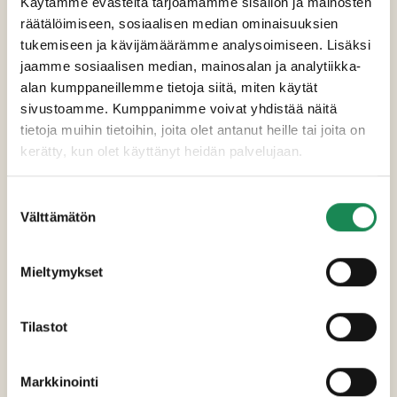
Käytämme evästeitä tarjoamamme sisällön ja mainosten
räätälöimiseen, sosiaalisen median ominaisuuksien
tukemiseen ja kävijämäärämme analysoimiseen. Lisäksi
jaamme sosiaalisen median, mainosalan ja analytiikka-
alan kumppaneillemme tietoja siitä, miten käytät
sivustoamme. Kumppanimme voivat yhdistää näitä
tietoja muihin tietoihin, joita olet antanut heille tai joita on
kerätty, kun olet käyttänyt heidän palvelujaan.
Suostumuksen
Välttämätön
valinta
Mieltymykset
Tilastot
VASTUULLISUUS JA LAATU
Markkinointi