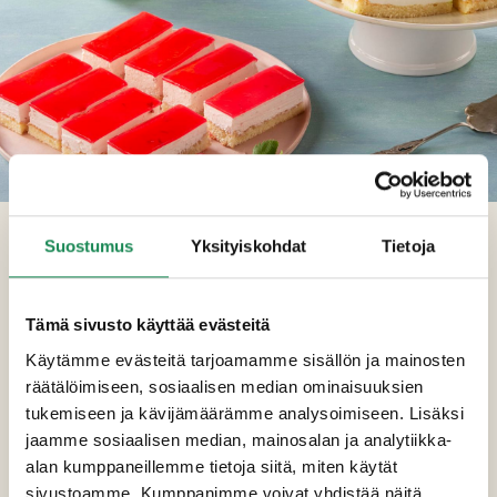
TUOTEKUVASTO VÄHITTÄISMYYNTIIN,
Suostumus
Yksityiskohdat
Tietoja
KEVÄT 2026
Tämä sivusto käyttää evästeitä
Riitan Herkku tarjoaa herkullisen laajan tuotevalikoiman
vähittäiskaupoille. Päivitämme tuotekuvastoa
Käytämme evästeitä tarjoamamme sisällön ja mainosten
aktiivisesti, jotta pysyt ajan tasalla myös suosituista
räätälöimiseen, sosiaalisen median ominaisuuksien
kausituotteistamme.
tukemiseen ja kävijämäärämme analysoimiseen. Lisäksi
Mietitkö myyntierien kokoa tai tarvitsetko EAN-koodeja
jaamme sosiaalisen median, mainosalan ja analytiikka-
käyttöösi? Klikkaa ja lataa uusin tuotekuvastomme, josta
alan kumppaneillemme tietoja siitä, miten käytät
löydät tarkemmat tiedot tuotteistamme!
sivustoamme. Kumppanimme voivat yhdistää näitä