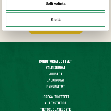
toimintatapojemme ansiosta voimme muokata
Salli valinta
tuotteitamme ja pakkauksiamme myös HoReCa- ja
suurkeittiö-asiakkaiden toiveiden mukaisesti.
Kiellä
Lataa tuotekuvasto
KONDITORIATUOTTEET
VALMISRUOAT
JUUSTOT
JÄLKIRUOAT
MEHUKEITOT
HORECA-TUOTTEET
YHTEYSTIEDOT
TIETOSUOJASELOSTE