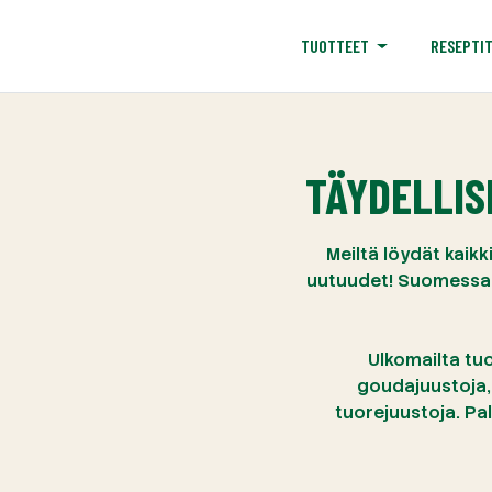
RESEPTI
TUOTTEET
TÄYDELLIS
Meiltä löydät kaikk
uutuudet! Suomessa 
Ulkomailta tu
goudajuustoja, 
tuorejuustoja. Pa