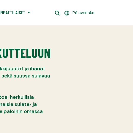
AMMATTILAISET
På svenska
RKUTTELUUN
kkijuustot ja ihanat
 sekä suussa sulavaa
a: herkullisia
aisia sulate- ja
me paloihin omassa