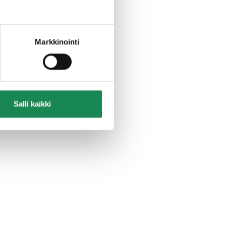
PIIMÄJUUSTO n. 800g
Markkinointi
Salli kaikki