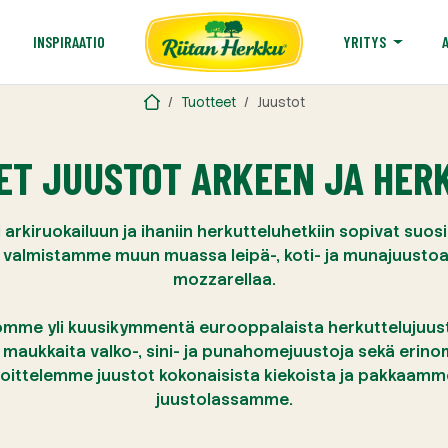
T
INSPIRAATIO
YRITYS
Tuotteet
Juustot
ET JUUSTOT ARKEEN JA HE
i arkiruokailuun ja ihaniin herkutteluhetkiin sopivat suosi
valmistamme muun muassa leipä-, koti- ja munajuustoa
mozzarellaa.
omme yli kuusikymmentä eurooppalaista herkuttelujuusto
maukkaita valko-, sini- ja punahomejuustoja sekä erinom
loittelemme juustot kokonaisista kiekoista ja pakkaam
juustolassamme.