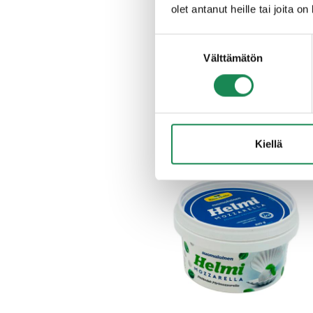
olet antanut heille tai joita o
Suostumuksen
MUNAJUUSTO 1,2 kg
Välttämätön
valinta
Kiellä