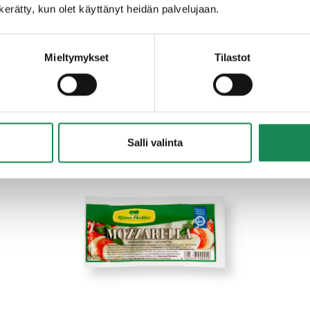
n kerätty, kun olet käyttänyt heidän palvelujaan.
PIIMÄJUUSTO 225g
Mieltymykset
Tilastot
MOZZARELLAT
Salli valinta