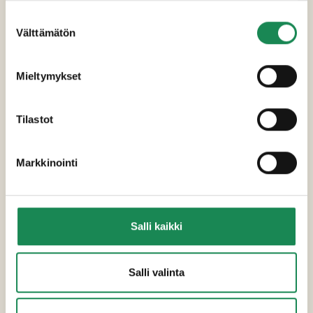
Suostumuksen
Välttämätön
valinta
Mieltymykset
Tilastot
Markkinointi
Salli kaikki
Salli valinta
TUOTEKUVASTOT