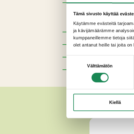
Ainesosat
Tämä sivusto käyttää eväste
Homogenoimaton pastöroit
Käytämme evästeitä tarjoama
ja kävijämäärämme analysoim
Pakkauskoot
kumppaneillemme tietoja siitä
olet antanut heille tai joita o
Erikoisruokavaliot
Suostumuksen
Ravintosisältö
Välttämätön
valinta
Lisätiedot
MUUT HERKU
Kiellä