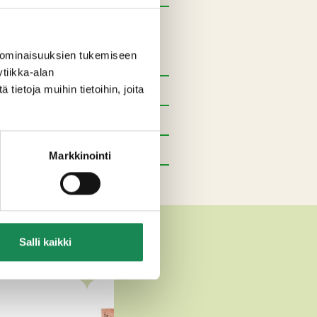
 ominaisuuksien tukemiseen
tiikka-alan
ietoja muihin tietoihin, joita
Markkinointi
SET JUUSTOT
Salli kaikki