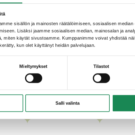
itä
u
maito
(Suomi), mikrobiologinen juoksute, suola.
mme sisällön ja mainosten räätälöimiseen, sosiaalisen median
iseen. Lisäksi jaamme sosiaalisen median, mainosalan ja analy
, miten käytät sivustoamme. Kumppanimme voivat yhdistää näitä t
n kerätty, kun olet käyttänyt heidän palvelujaan.
Mieltymykset
Tilastot
LLISET PERINTEISET SUOMALAI
Salli valinta