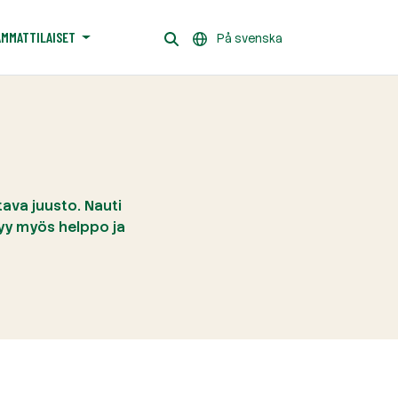
AMMATTILAISET
På svenska
tava juusto. Nauti
ntyy myös helppo ja