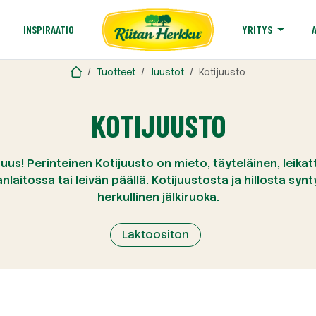
T
INSPIRAATIO
YRITYS
Tuotteet
Juustot
Kotijuusto
KOTIJUUSTO
uus! Perinteinen Kotijuusto on mieto, täyteläinen, leikat
nlaitossa tai leivän päällä. Kotijuustosta ja hillosta sy
herkullinen jälkiruoka.
Laktoositon