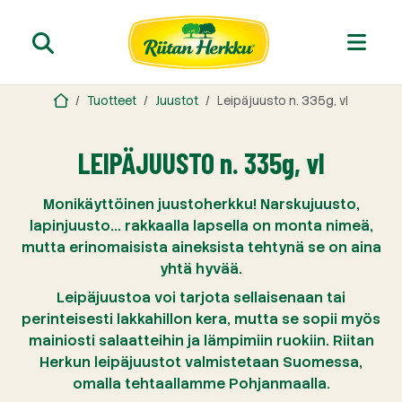
Tuotteet
Juustot
Leipäjuusto n. 335g, vl
LEIPÄJUUSTO n. 335g, vl
Monikäyttöinen juustoherkku! Narskujuusto,
lapinjuusto… rakkaalla lapsella on monta nimeä,
mutta erinomaisista aineksista tehtynä se on aina
yhtä hyvää.
Leipäjuustoa voi tarjota sellaisenaan tai
perinteisesti lakkahillon kera, mutta se sopii myös
mainiosti salaatteihin ja lämpimiin ruokiin. Riitan
Herkun leipäjuustot valmistetaan Suomessa,
omalla tehtaallamme Pohjanmaalla.