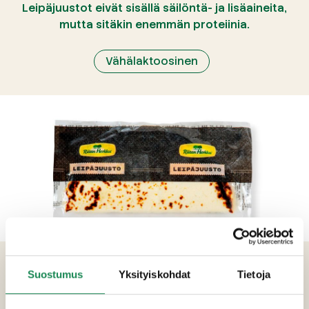
Leipäjuustot eivät sisällä säilöntä- ja lisäaineita,
mutta sitäkin enemmän proteiinia.
Vähälaktoosinen
TUOTETIEDOT
Suostumus
Yksityiskohdat
Tietoja
Ainesosat