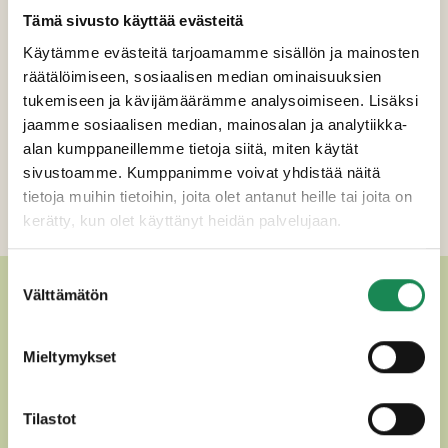
Tämä sivusto käyttää evästeitä
Pastöroitu täysMAITO, suola, juoksute.
Käytämme evästeitä tarjoamamme sisällön ja mainosten
räätälöimiseen, sosiaalisen median ominaisuuksien
Pakkauskoot
tukemiseen ja kävijämäärämme analysoimiseen. Lisäksi
jaamme sosiaalisen median, mainosalan ja analytiikka-
Erikoisruokavaliot
alan kumppaneillemme tietoja siitä, miten käytät
sivustoamme. Kumppanimme voivat yhdistää näitä
Ravintosisältö
tietoja muihin tietoihin, joita olet antanut heille tai joita on
Lisätiedot
kerätty, kun olet käyttänyt heidän palvelujaan.
Suostumuksen
MUUT HERKULLISET
Välttämätön
valinta
PERINTEISET SUOMALAISET
Mieltymykset
JUUSTOT
Tilastot