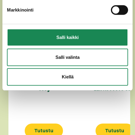
Markkinointi
Salli kaikki
Salli valinta
Kiellä
SUOMALAINEN LEIPÄJUUSTO
SUOMALAINEN LAKTOO
335g
LEIPÄJUUSTO 335
Tutustu
Tutustu