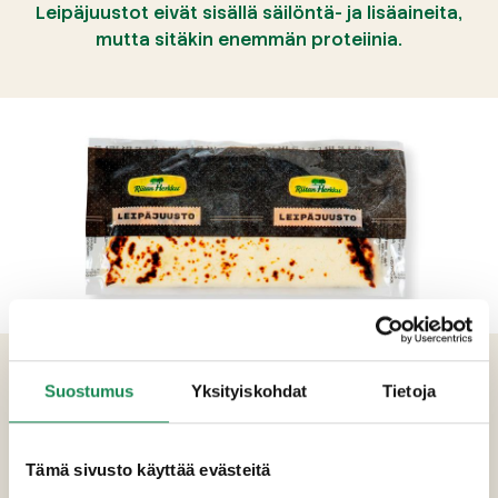
Leipäjuustot eivät sisällä säilöntä- ja lisäaineita,
mutta sitäkin enemmän proteiinia.
TUOTETIEDOT
Suostumus
Yksityiskohdat
Tietoja
Ainesosat
Tämä sivusto käyttää evästeitä
Pastöroitu täysMAITO, suola, juoksute.