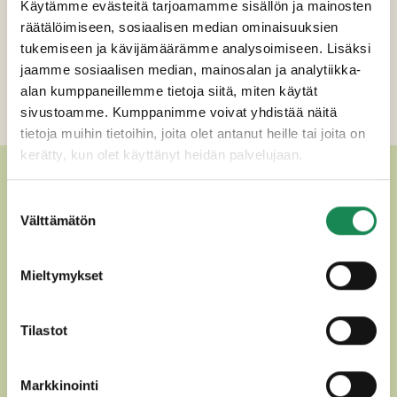
Käytämme evästeitä tarjoamamme sisällön ja mainosten
räätälöimiseen, sosiaalisen median ominaisuuksien
Pakkauskoot
tukemiseen ja kävijämäärämme analysoimiseen. Lisäksi
jaamme sosiaalisen median, mainosalan ja analytiikka-
Ravintosisältö
alan kumppaneillemme tietoja siitä, miten käytät
Lisätiedot
sivustoamme. Kumppanimme voivat yhdistää näitä
tietoja muihin tietoihin, joita olet antanut heille tai joita on
kerätty, kun olet käyttänyt heidän palvelujaan.
MUUT HERKULLISET
Suostumuksen
PERINTEISET SUOMALAISET
Välttämätön
valinta
JUUSTOT
Mieltymykset
Tilastot
Markkinointi