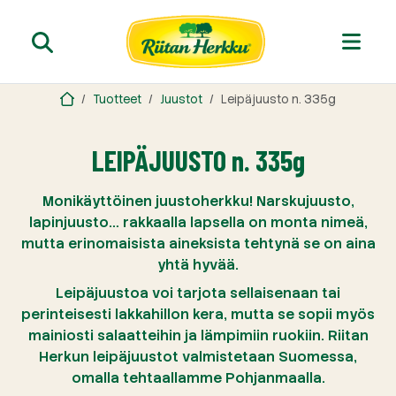
Tuotteet
Juustot
Leipäjuusto n. 335g
LEIPÄJUUSTO n. 335g
Monikäyttöinen juustoherkku! Narskujuusto,
lapinjuusto… rakkaalla lapsella on monta nimeä,
mutta erinomaisista aineksista tehtynä se on aina
yhtä hyvää.
Leipäjuustoa voi tarjota sellaisenaan tai
perinteisesti lakkahillon kera, mutta se sopii myös
mainiosti salaatteihin ja lämpimiin ruokiin. Riitan
Herkun leipäjuustot valmistetaan Suomessa,
omalla tehtaallamme Pohjanmaalla.