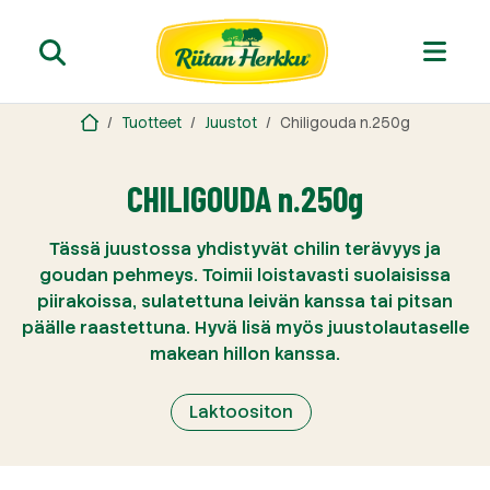
Tuotteet
Juustot
Chiligouda n.250g
CHILIGOUDA n.250g
Tässä juustossa yhdistyvät chilin terävyys ja
goudan pehmeys. Toimii loistavasti suolaisissa
piirakoissa, sulatettuna leivän kanssa tai pitsan
päälle raastettuna. Hyvä lisä myös juustolautaselle
makean hillon kanssa.
Laktoositon