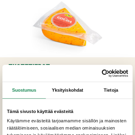
TUOTETIEDOT
Ainesosat
Suostumus
Yksityiskohdat
Tietoja
Pastöroitu lehmän
maito
, suola, chilisekoite
(1,5 %), hapate, juoksute, väriaine (annatto
E160b).
Tämä sivusto käyttää evästeitä
Käytämme evästeitä tarjoamamme sisällön ja mainosten
Pakkauskoot
räätälöimiseen, sosiaalisen median ominaisuuksien