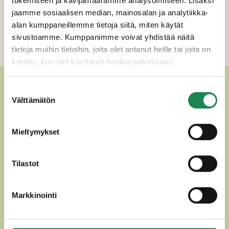
tukemiseen ja kävijämäärämme analysoimiseen. Lisäksi
Erikoisruokavaliot
jaamme sosiaalisen median, mainosalan ja analytiikka-
Ravintosisältö
alan kumppaneillemme tietoja siitä, miten käytät
sivustoamme. Kumppanimme voivat yhdistää näitä
Lisätiedot
tietoja muihin tietoihin, joita olet antanut heille tai joita on
kerätty, kun olet käyttänyt heidän palvelujaan.
MUUT HERKULLISET
Suostumuksen
Välttämätön
valinta
VAKUUMIPAKATUT JUUSTOT
Mieltymykset
Tilastot
Markkinointi