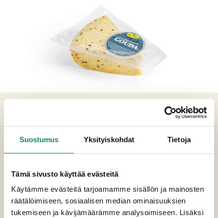
TUOTETIEDOT
Ainesosat
Suostumus
Yksityiskohdat
Tietoja
Pastöroitu lehmän
maito
, suola, valkosipuli,
oliivi, basilika, tomaatti, hapate, juoksute.
Tämä sivusto käyttää evästeitä
Pakkauskoot
Käytämme evästeitä tarjoamamme sisällön ja mainosten
räätälöimiseen, sosiaalisen median ominaisuuksien
Erikoisruokavaliot
tukemiseen ja kävijämäärämme analysoimiseen. Lisäksi