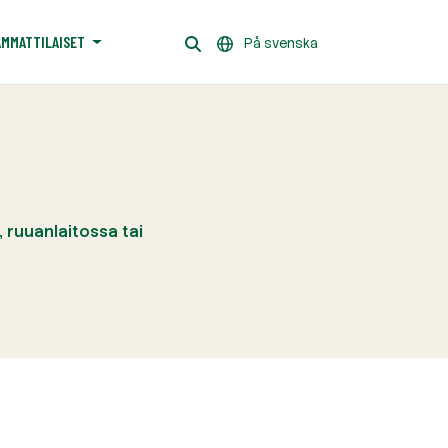
AMMATTILAISET
På svenska
 ruuanlaitossa tai