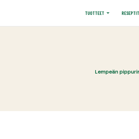
RESEPTI
TUOTTEET
Lempeän pippurine