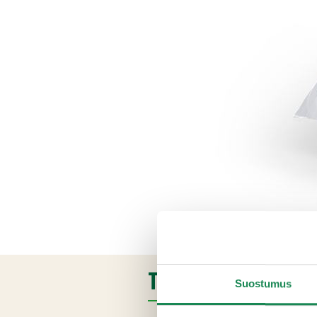
TUOTETIEDOT
Suostumus
Ainesosat