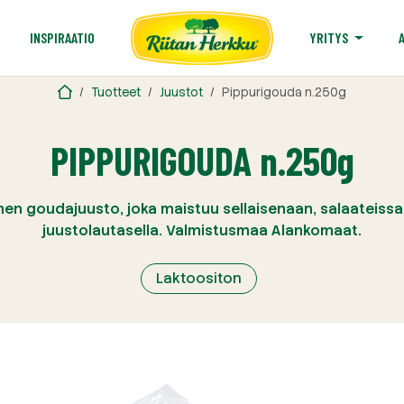
T
INSPIRAATIO
YRITYS
Tuotteet
Juustot
Pippurigouda n.250g
PIPPURIGOUDA n.250g
n goudajuusto, joka maistuu sellaisenaan, salaateissa,
juustolautasella. Valmistusmaa Alankomaat.
Laktoositon