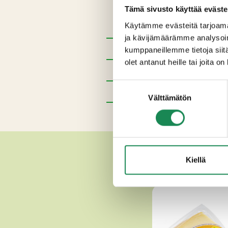
Tämä sivusto käyttää eväste
Pastöroitu lehmän
maito
, su
Käytämme evästeitä tarjoama
ja kävijämäärämme analysoim
Pakkauskoot
kumppaneillemme tietoja siitä
olet antanut heille tai joita o
Erikoisruokavaliot
Suostumuksen
Ravintosisältö
Välttämätön
valinta
Lisätiedot
MUUT H
Kiellä