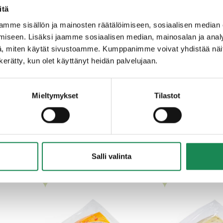
itä
ola, mustapippuri, hapate, juoksute, säilöntäaine (E251).
mme sisällön ja mainosten räätälöimiseen, sosiaalisen median
iseen. Lisäksi jaamme sosiaalisen median, mainosalan ja analy
, miten käytät sivustoamme. Kumppanimme voivat yhdistää näitä t
n kerätty, kun olet käyttänyt heidän palvelujaan.
Mieltymykset
Tilastot
ERKULLISET VAKUUMIPAKATUT 
Salli valinta