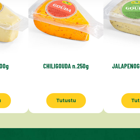
400g
CHILIGOUDA n.250g
JALAPENOG
u
Tutustu
Tut