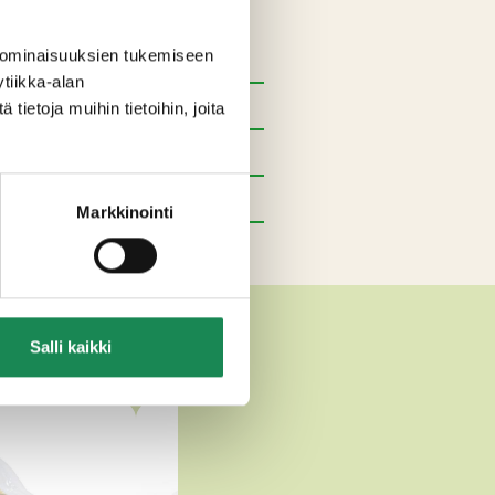
 ominaisuuksien tukemiseen
tiikka-alan
ietoja muihin tietoihin, joita
Markkinointi
JUUSTOT
Salli kaikki