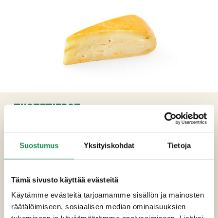
TUOTETIEDOT
Ainesosat
Suostumus
Yksityiskohdat
Tietoja
Pastöroitu MAITO, hapate, suola, juoksute,
pinnassa väri (E160a) ja säilöntäaine (E1105).
Pinta ei syötävä.
Tämä sivusto käyttää evästeitä
Käytämme evästeitä tarjoamamme sisällön ja mainosten
Pakkauskoot
räätälöimiseen, sosiaalisen median ominaisuuksien