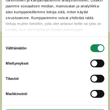
tukemiseen ja kävijämäärämme analysoimiseen. Lisäksi
Erikoisruokavaliot
jaamme sosiaalisen median, mainosalan ja analytiikka-
Ravintosisältö
alan kumppaneillemme tietoja siitä, miten käytät
sivustoamme. Kumppanimme voivat yhdistää näitä
Lisätiedot
tietoja muihin tietoihin, joita olet antanut heille tai joita on
kerätty, kun olet käyttänyt heidän palvelujaan.
MUUT HERKULLISET
Suostumuksen
Välttämätön
valinta
PUNAHOMEJUUSTOT
Mieltymykset
Tilastot
Markkinointi