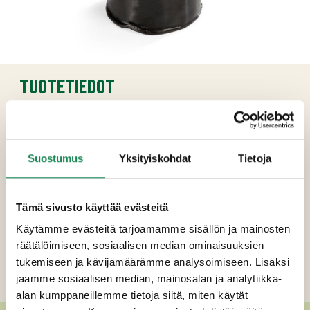
TUOTETIEDOT
Ainesosat
Pastöroitu lehmän
MAITO
, suola, hapate,
Suostumus
Yksityiskohdat
Tietoja
mikrobiologinen juoksute, viski (2%),
säilöntäaine: kaliumsorbaatti
Tämä sivusto käyttää evästeitä
Pakkauskoot
Käytämme evästeitä tarjoamamme sisällön ja mainosten
Ravintosisältö
räätälöimiseen, sosiaalisen median ominaisuuksien
tukemiseen ja kävijämäärämme analysoimiseen. Lisäksi
Lisätiedot
jaamme sosiaalisen median, mainosalan ja analytiikka-
alan kumppaneillemme tietoja siitä, miten käytät