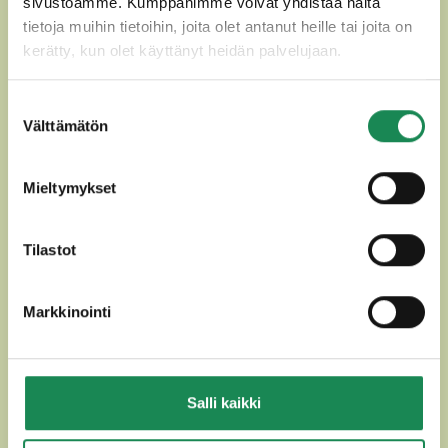
sivustoamme. Kumppanimme voivat yhdistää näitä
MUUT HERKULLISET
tietoja muihin tietoihin, joita olet antanut heille tai joita on
kerätty, kun olet käyttänyt heidän palvelujaan.
SESONKITUOTTEET
Suostumuksen
Välttämätön
valinta
Mieltymykset
Tilastot
Markkinointi
GOUDALAJITELMA 750g
KOLIBRIE 250g
Salli kaikki