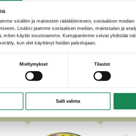
oitu lehmän
MAITO
, jalapeno, hapate, juoksete.
itä
mme sisällön ja mainosten räätälöimiseen, sosiaalisen median
störoitu vuohen
MAITO
, suola, hapate, juoksute.
iseen. Lisäksi jaamme sosiaalisen median, mainosalan ja analy
roitu lehmän
MAITO
, suola, valkosipuli, oliivi, basilika, tomaa
, miten käytät sivustoamme. Kumppanimme voivat yhdistää näitä t
n kerätty, kun olet käyttänyt heidän palvelujaan.
Mieltymykset
Tilastot
T HERKULLISET SESONKITUOT
Salli valinta