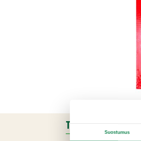
TUOTETIEDOT
Suostumus
Ainesosat