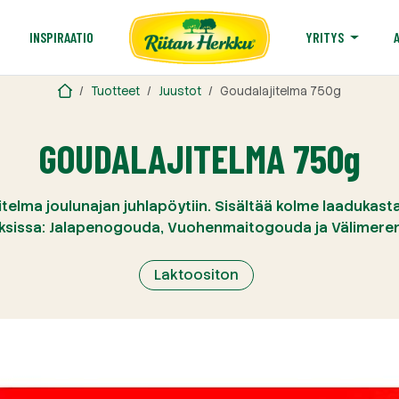
T
INSPIRAATIO
YRITYS
Tuotteet
Juustot
Goudalajitelma 750g
GOUDALAJITELMA 750g
itelma joulunajan juhlapöytiin. Sisältää kolme laaduka
ksissa: Jalapenogouda, Vuohenmaitogouda ja Välimere
Laktoositon