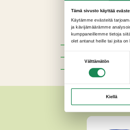
Jalapenogouda 250g: Pastör
Tämä sivusto käyttää eväste
Käytämme evästeitä tarjoama
Vuohenmaitogouda 250g: Pa
ja kävijämäärämme analysoim
Välimerengouda 250g: Pastö
kumppaneillemme tietoja siitä
olet antanut heille tai joita o
Pakkauskoot
Suostumuksen
Välttämätön
valinta
Erikoisruokavaliot
Lisätiedot
MUU
Kiellä