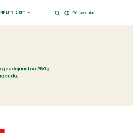
AMMATTILAISET
På svenska
sta goudajuustoa 250g
ngouda.