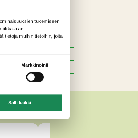
 ominaisuuksien tukemiseen
tiikka-alan
tti, hapate, juoksute.
ietoja muihin tietoihin, joita
Markkinointi
TEET
Salli kaikki