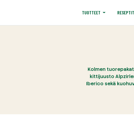
RESEPTI
TUOTTEET
Kolmen tuorepakatun
kittijuusto Alpzir
Iberico sekä kuohuv