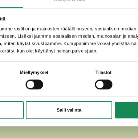
ehmän
MAITO
, suola, hapate, mikrobiologinen juoksute, kalsium
itä
mme sisällön ja mainosten räätälöimiseen, sosiaalisen median
män-, vuohen- ja lampaan
MAITO
, suola, juoksute, hapate, kal
iseen. Lisäksi jaamme sosiaalisen median, mainosalan ja analy
A
).
, miten käytät sivustoamme. Kumppanimme voivat yhdistää näitä t
töroitu
MAITO
, kuohuviini, kuohuviini-aromi, hapate, mikrob
n kerätty, kun olet käyttänyt heidän palvelujaan.
Mieltymykset
Tilastot
Salli valinta
T HERKULLISET SESONKITUOT