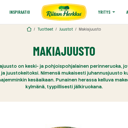
T
INSPIRAATIO
YRITYS
Tuotteet
Juustot
Makiajuusto
MAKIAJUUSTO
ajuusto on keski- ja pohjoispohjalainen perinneruoka, 
i ja juustokeitoksi. Nimensä mukaisesti juhannusjuusto
aajemminkin kesäaikaan. Punainen herassa kelluva make
kylmänä, tyypillisesti jälkiruokana.