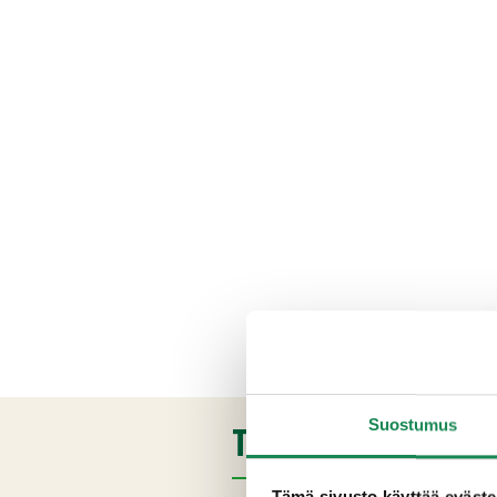
Suostumus
TUOTETIEDOT
Tämä sivusto käyttää eväste