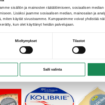
mme sisällön ja mainosten räätälöimiseen, sosiaalisen median
tojauhe, kananmuna,
siirappi, mikrobiologinen juoksute, s
iseen. Lisäksi jaamme sosiaalisen median, mainosalan ja analy
, miten käytät sivustoamme. Kumppanimme voivat yhdistää näitä t
n kerätty, kun olet käyttänyt heidän palvelujaan.
Mieltymykset
Tilastot
T HERKULLISET SESONKITUOT
Salli valinta