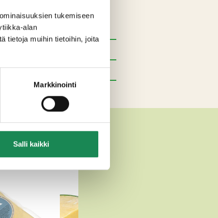
 ominaisuuksien tukemiseen
uola.
tiikka-alan
ietoja muihin tietoihin, joita
Markkinointi
TEET
Salli kaikki