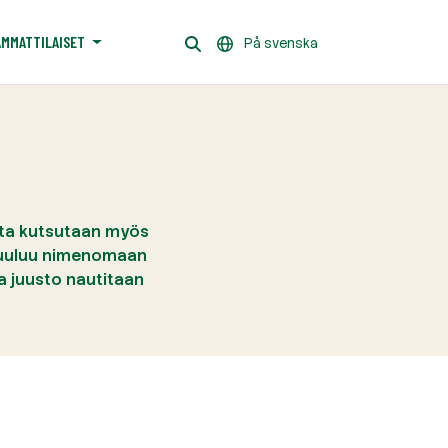
AMMATTILAISET
På svenska
jota kutsutaan myös
 kuuluu nimenomaan
a juusto nautitaan