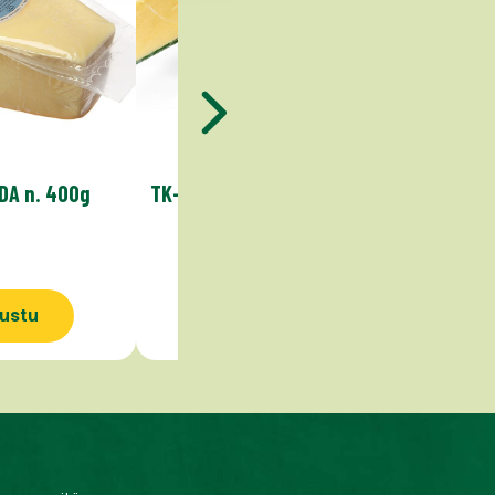
DA n. 400g
TK-JUUSTOLAJITELMA 450g
WHISK
ustu
Tutustu