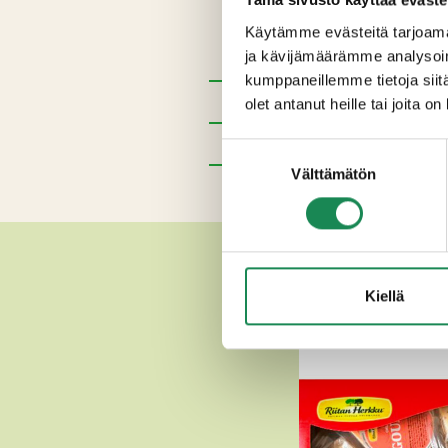
Ainesosat
Käytämme evästeitä tarjoama
Pastöroitu
maito,
sokeri,
mai
ja kävijämäärämme analysoim
kumppaneillemme tietoja siitä
Pakkauskoot
olet antanut heille tai joita o
Ravintosisältö
Suostumuksen
Välttämätön
valinta
Lisätiedot
MUU
Kiellä