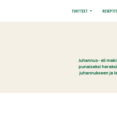
RESEPTI
TUOTTEET
Juhannus- eli maki
punaiseksi heraks
juhannukseen ja l