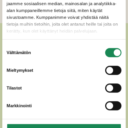
Ravintosisältö
jaamme sosiaalisen median, mainosalan ja analytiikka-
alan kumppaneillemme tietoja siitä, miten käytät
Lisätiedot
sivustoamme. Kumppanimme voivat yhdistää näitä
tietoja muihin tietoihin, joita olet antanut heille tai joita on
kerätty, kun olet käyttänyt heidän palvelujaan.
MUUT HERKULLISET MUUT
KYPSYTETYT JUUSTOT
Suostumuksen
Välttämätön
valinta
Mieltymykset
Tilastot
Markkinointi