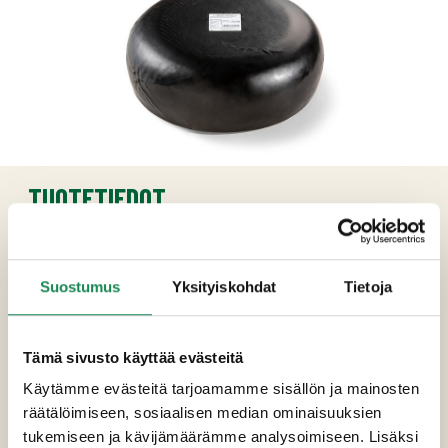
TUOTETIEDOT
Ainesosat
Pastöroitu lehmän
MAITO
, suola, hapate,
Suostumus
Yksityiskohdat
Tietoja
juoksete
Tämä sivusto käyttää evästeitä
Pakkauskoot
Käytämme evästeitä tarjoamamme sisällön ja mainosten
Erikoisruokavaliot
räätälöimiseen, sosiaalisen median ominaisuuksien
tukemiseen ja kävijämäärämme analysoimiseen. Lisäksi