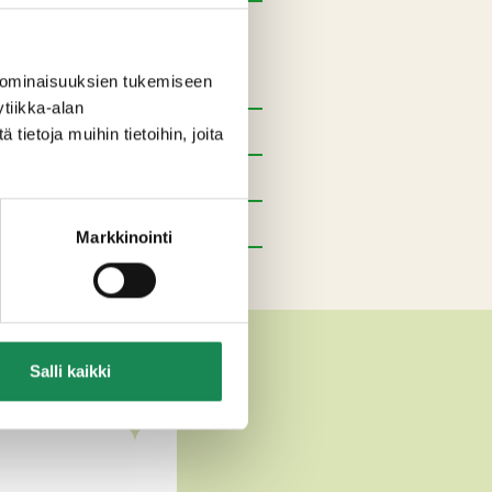
 ominaisuuksien tukemiseen
tiikka-alan
ietoja muihin tietoihin, joita
Markkinointi
 JUUSTOT
Salli kaikki