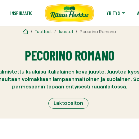
T
INSPIRAATIO
YRITYS
Tuotteet
Juustot
Pecorino Romano
PECORINO ROMANO
istettu kuuluisa italialainen kova juusto. Juustoa ky
maultaan voimakkaan lampaanmaitoinen ja suolainen. So
parmesaanin tapaan erityisesti ruuanlaitossa.
Laktoositon