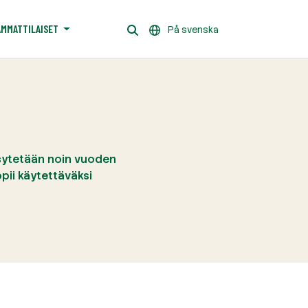
AMMATTILAISET
På svenska
psytetään noin vuoden
pii käytettäväksi