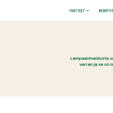
RESEPTI
TUOTTEET
Lampaanmaidosta valm
verran ja se on 