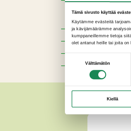
Ainesosat
Tämä sivusto käyttää eväste
Lämpökäsitelty lampaanMAITO,
Käytämme evästeitä tarjoama
ja kävijämäärämme analysoim
Pakkauskoot
kumppaneillemme tietoja siitä
olet antanut heille tai joita o
Erikoisruokavaliot
Suostumuksen
Ravintosisältö
Välttämätön
valinta
Lisätiedot
MUUT HE
Kiellä