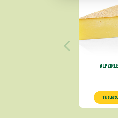
ALPZIRL
Tutust