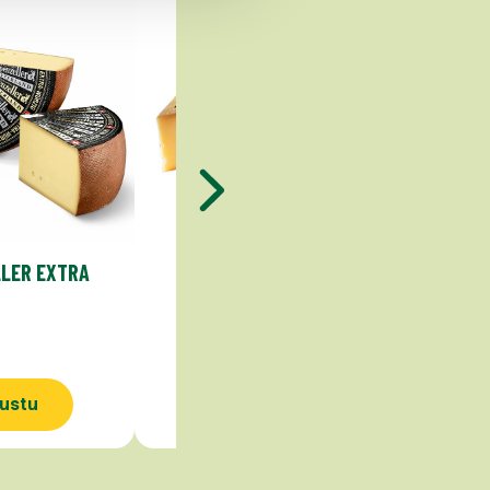
LER EXTRA
BERGKÄSE
ustu
Tutustu