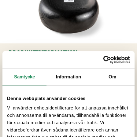
PRODUKTINFORMATION
Ingredienser
Samtycke
Information
Om
Pastöriserad ko
mjölk
, salt, syrakultur, löpe
Förpackningsstorlekar
Denna webbplats använder cookies
Vi använder enhetsidentifierare för att anpassa innehållet
Specialdieter
och annonserna till användarna, tillhandahålla funktioner
Näringsinnehåll
för sociala medier och analysera vår trafik. Vi
vidarebefordrar även sådana identifierare och annan
Ytterligare uppgifter