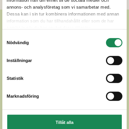
information från din enhet till de sociala medier och
annons- och analysföretag som vi samarbetar med.
Dessa kan i sin tur kombinera informationen med annan
ANDRA LÄCKRA ANDRA
information som du har tillhandahållit eller som de har
samlat in när du har använt deras tjänster.
LAGRADE OSTAR
Samtyckesval
Nödvändig
Inställningar
Statistik
Marknadsföring
Tillåt alla
ALPZIRLER
APPENZELLER CLAS