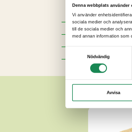
Denna webbplats använder 
KOMJÖLK, salt, löpe, syrakult
Vi använder enhetsidentifierar
sociala medier och analysera 
Förpackningsstorlekar
till de sociala medier och a
med annan information som du 
Specialdieter
Samtyckesval
Näringsinnehåll
Nödvändig
Ytterligare uppgifter
AND
Avvisa