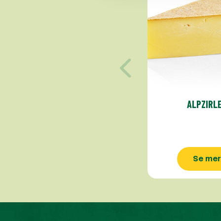
ALPZIRL
Se mer