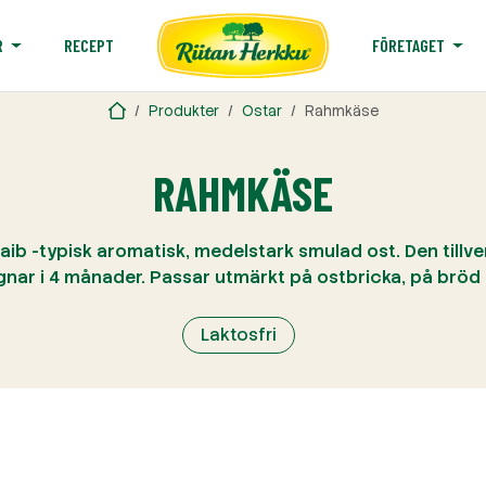
RECEPT
R
FÖRETAGET
Produkter
Ostar
Rahmkäse
RAHMKÄSE
ib -typisk aromatisk, medelstark smulad ost. Den tillv
ar i 4 månader. Passar utmärkt på ostbricka, på bröd 
Laktosfri