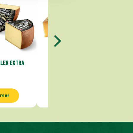
LER EXTRA
BERGKÄSE
 mer
Se mer