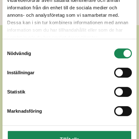
Näringsinnehåll
vidarebefordrar även sådana identifierare och annan
information från din enhet till de sociala medier och
Ytterligare uppgifter
annons- och analysföretag som vi samarbetar med.
Dessa kan i sin tur kombinera informationen med annan
information som du har tillhandahållit eller som de har
ANDRA LÄCKRA ANDRA
samlat in när du har använt deras tjänster.
Samtyckesval
LAGRADE OSTAR
Nödvändig
Inställningar
Statistik
Marknadsföring