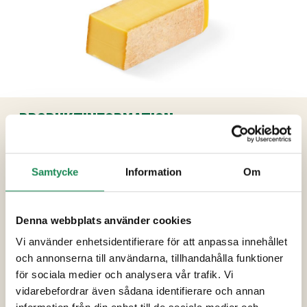
PRODUKTINFORMATION
Ingredienser
Samtycke
Information
Om
Opastöriserad komjölk, salt, kultur, löpe.
Förpackningsstorlekar
Denna webbplats använder cookies
Vi använder enhetsidentifierare för att anpassa innehållet
Specialdieter
och annonserna till användarna, tillhandahålla funktioner
Näringsinnehåll
för sociala medier och analysera vår trafik. Vi
vidarebefordrar även sådana identifierare och annan
Ytterligare uppgifter