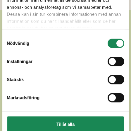
information från din enhet till de sociala medier och
annons- och analysföretag som vi samarbetar med.
Dessa kan i sin tur kombinera informationen med annan
ANDRA LÄCKRA ANDRA
information som du har tillhandahållit eller som de har
samlat in när du har använt deras tjänster.
LAGRADE OSTAR
Samtyckesval
Nödvändig
Inställningar
Statistik
Marknadsföring
Tillåt alla
ALPZIRLER
APPENZELLER CLAS