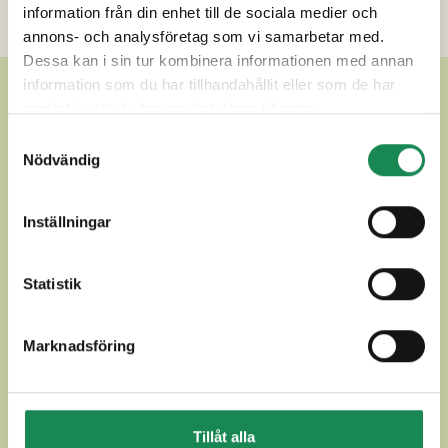
information från din enhet till de sociala medier och
Ytterligare uppgifter
annons- och analysföretag som vi samarbetar med.
Dessa kan i sin tur kombinera informationen med annan
information som du har tillhandahållit eller som de har
ANDRA LÄCKRA ANDRA
samlat in när du har använt deras tjänster.
LAGRADE OSTAR
Samtyckesval
Nödvändig
Inställningar
Statistik
Marknadsföring
Tillåt alla