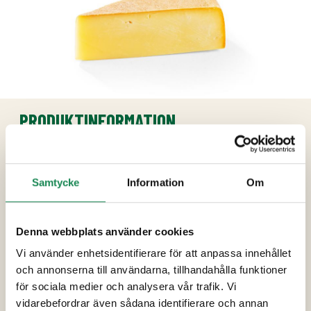
PRODUKTINFORMATION
Ingredienser
Pastöriserad
MJÖLK
, mikrobiologiskt löpe,
Samtycke
Information
Om
kalsiumklorid, syrningskultur, salt.
Denna webbplats använder cookies
Förpackningsstorlekar
Vi använder enhetsidentifierare för att anpassa innehållet
Specialdieter
och annonserna till användarna, tillhandahålla funktioner
för sociala medier och analysera vår trafik. Vi
Näringsinnehåll
vidarebefordrar även sådana identifierare och annan