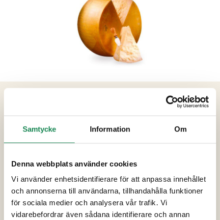
PRODUKTINFORMATION
Ingredienser
Samtycke
Information
Om
Opastöriserad KOMJÖLK, salt, löpe.
Denna webbplats använder cookies
Förpackningsstorlekar
Vi använder enhetsidentifierare för att anpassa innehållet
Specialdieter
och annonserna till användarna, tillhandahålla funktioner
för sociala medier och analysera vår trafik. Vi
Näringsinnehåll
vidarebefordrar även sådana identifierare och annan