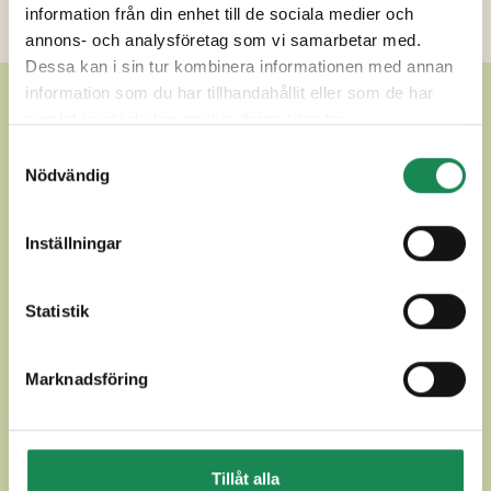
information från din enhet till de sociala medier och
Ytterligare uppgifter
annons- och analysföretag som vi samarbetar med.
Dessa kan i sin tur kombinera informationen med annan
information som du har tillhandahållit eller som de har
ANDRA LÄCKRA ANDRA
samlat in när du har använt deras tjänster.
LAGRADE OSTAR
Samtyckesval
Nödvändig
Inställningar
Statistik
Marknadsföring
Tillåt alla