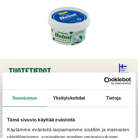
TUOTETIEDOT
Ainesosat
Suostumus
Yksityiskohdat
Tietoja
Pastöroitu
MAITO
(Suomi), mikrobiologinen
juoksute, hapate, happamuudensäätöaine
(E509), suolavesi (vesi, suola, säilöntäaine
Tämä sivusto käyttää evästeitä
(E202), maitohappo)
Käytämme evästeitä tarjoamamme sisällön ja mainosten
räätälöimiseen, sosiaalisen median ominaisuuksien