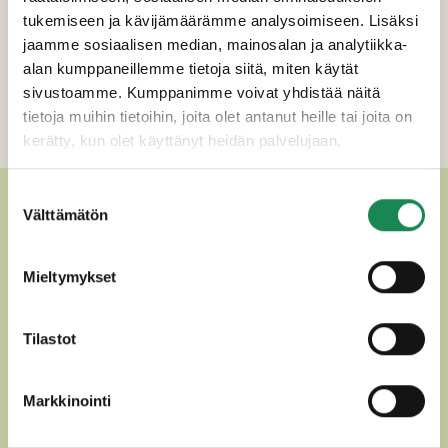
Pakkauskoot
tukemiseen ja kävijämäärämme analysoimiseen. Lisäksi
Erikoisruokavaliot
jaamme sosiaalisen median, mainosalan ja analytiikka-
alan kumppaneillemme tietoja siitä, miten käytät
Ravintosisältö
sivustoamme. Kumppanimme voivat yhdistää näitä
tietoja muihin tietoihin, joita olet antanut heille tai joita on
Lisätiedot
kerätty, kun olet käyttänyt heidän palvelujaan.
Suostumuksen
MUUT HERKULLISET
Välttämätön
valinta
MOZZARELLAT
Mieltymykset
Tilastot
Markkinointi