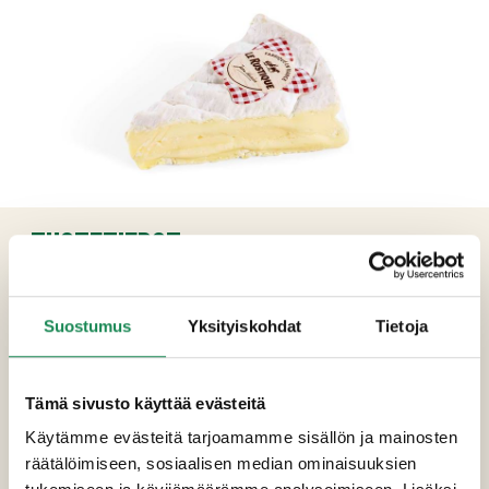
TUOTETIEDOT
Ainesosat
Suostumus
Yksityiskohdat
Tietoja
Pastöroitu lehmän
MAITO
, suola, hapate,
juoksute
Tämä sivusto käyttää evästeitä
Pakkauskoot
Käytämme evästeitä tarjoamamme sisällön ja mainosten
räätälöimiseen, sosiaalisen median ominaisuuksien
Erikoisruokavaliot