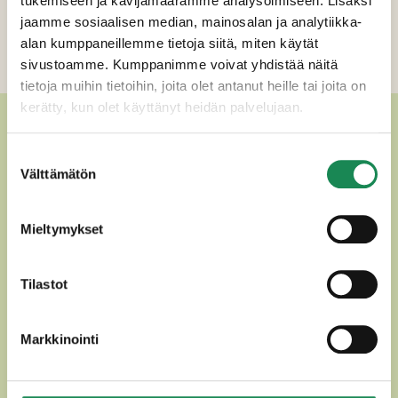
tukemiseen ja kävijämäärämme analysoimiseen. Lisäksi
Ravintosisältö
jaamme sosiaalisen median, mainosalan ja analytiikka-
alan kumppaneillemme tietoja siitä, miten käytät
Lisätiedot
sivustoamme. Kumppanimme voivat yhdistää näitä
tietoja muihin tietoihin, joita olet antanut heille tai joita on
kerätty, kun olet käyttänyt heidän palvelujaan.
MUUT HERKULLISET
Suostumuksen
VALKOHOMEJUUSTOT
Välttämätön
valinta
Mieltymykset
Tilastot
Markkinointi