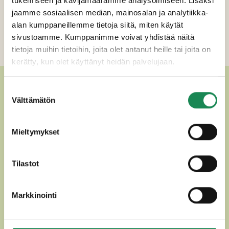
tukemiseen ja kävijämäärämme analysoimiseen. Lisäksi
Erikoisruokavaliot
jaamme sosiaalisen median, mainosalan ja analytiikka-
Ravintosisältö
alan kumppaneillemme tietoja siitä, miten käytät
sivustoamme. Kumppanimme voivat yhdistää näitä
Lisätiedot
tietoja muihin tietoihin, joita olet antanut heille tai joita on
kerätty, kun olet käyttänyt heidän palvelujaan.
MUUT HERKULLISET SULATE-
Suostumuksen
Välttämätön
valinta
JA TUOREJUUSTOT
Mieltymykset
Tilastot
Markkinointi