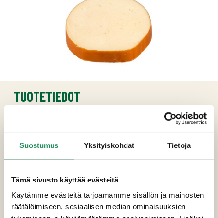
TUOTETIEDOT
Ainesosat
JUUSTO (pastöroitu MAITO, suola, hapate,
Suostumus
Yksityiskohdat
Tietoja
eläinper. juoksete, väri E160a), vesi, VOI,
emulgointisuolat (E339, E452), suola,
savuaromi.
Tämä sivusto käyttää evästeitä
Käytämme evästeitä tarjoamamme sisällön ja mainosten
Pakkauskoot
räätälöimiseen, sosiaalisen median ominaisuuksien