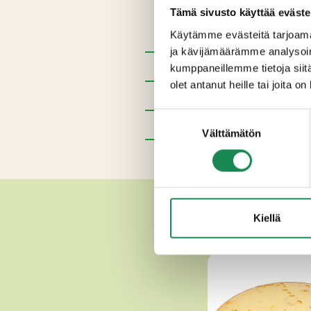
Tämä sivusto käyttää eväste
KERMA, MAITO, hapate, suola, s
Käytämme evästeitä tarjoama
ja kävijämäärämme analysoim
Pakkauskoot
kumppaneillemme tietoja siitä
olet antanut heille tai joita o
Erikoisruokavaliot
Suostumuksen
Ravintosisältö
Välttämätön
valinta
Lisätiedot
MUUT HE
Kiellä