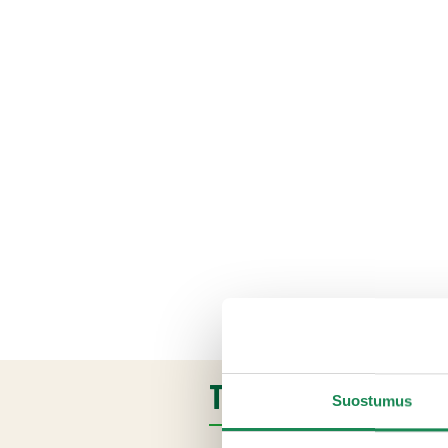
TUOTETIEDOT
Suostumus
Ainesosat