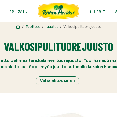
T
INSPIRAATIO
YRITYS
Tuotteet
Juustot
Valkosipulituorejuusto
VALKOSIPULITUOREJUUSTO
tettu pehmeä tanskalainen tuorejuusto. Tuo ihanasti mak
uoanlaitossa. Sopii myös juustolautaselle keksien kanss
Vähälaktoosinen