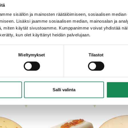
itä
tabilointiaineet (guarkumi, johanneksenleipäpuujauhe), liivate
mme sisällön ja mainosten räätälöimiseen, sosiaalisen median
iseen. Lisäksi jaamme sosiaalisen median, mainosalan ja analy
, miten käytät sivustoamme. Kumppanimme voivat yhdistää näitä t
n kerätty, kun olet käyttänyt heidän palvelujaan.
Mieltymykset
Tilastot
RKULLISET SULATE- JA TUOR
Salli valinta