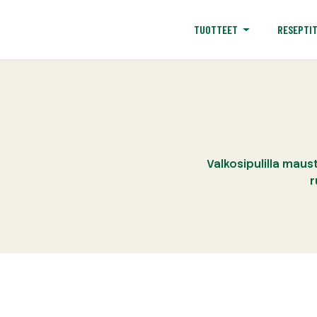
RESEPTI
TUOTTEET
Valkosipulilla maus
r