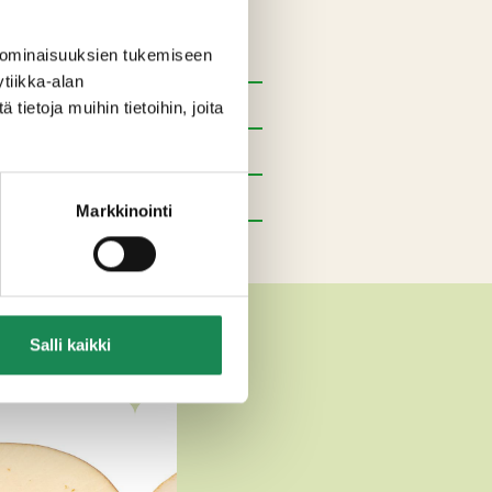
, valkosipuli (2 %).
 ominaisuuksien tukemiseen
tiikka-alan
ietoja muihin tietoihin, joita
Markkinointi
EJUUSTOT
Salli kaikki