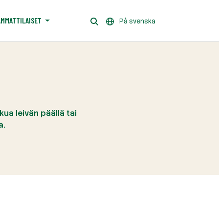
AMMATTILAISET
På svenska
ua leivän päällä tai
a.