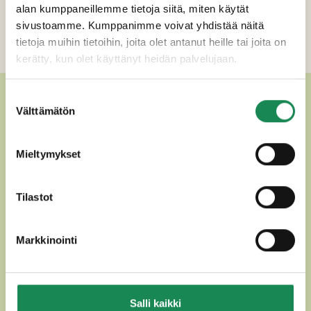
alan kumppaneillemme tietoja siitä, miten käytät
Ravintosisältö
sivustoamme. Kumppanimme voivat yhdistää näitä
tietoja muihin tietoihin, joita olet antanut heille tai joita on
Lisätiedot
kerätty, kun olet käyttänyt heidän palvelujaan.
MUUT HERKULLISET GOUDAT
Suostumuksen
Välttämätön
valinta
Mieltymykset
Tilastot
Markkinointi
Salli kaikki