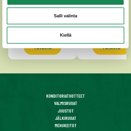
CHILIGOUDA
GOUDA
Salli valinta
Kiellä
Tutustu
Tutustu
KONDITORIATUOTTEET
VALMISRUOAT
JUUSTOT
JÄLKIRUOAT
MEHUKEITOT