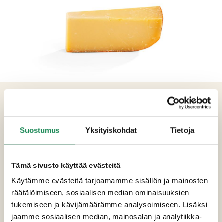
TUOTETIEDOT
Ainesosat
Suostumus
Yksityiskohdat
Tietoja
Pastöroitu lehmän
MAITO
, suola, hapate,
mikrobiologinen juoksute, säilöntäaine (E251),
väri (E160a).
Tämä sivusto käyttää evästeitä
Käytämme evästeitä tarjoamamme sisällön ja mainosten
Pakkauskoot
räätälöimiseen, sosiaalisen median ominaisuuksien
tukemiseen ja kävijämäärämme analysoimiseen. Lisäksi
Erikoisruokavaliot
jaamme sosiaalisen median, mainosalan ja analytiikka-