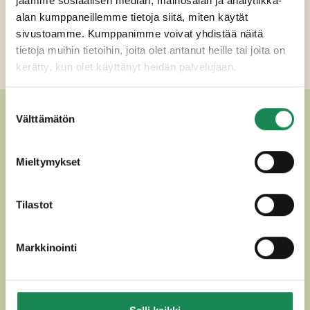
jaamme sosiaalisen median, mainosalan ja analytiikka-
Erikoisruokavaliot
alan kumppaneillemme tietoja siitä, miten käytät
Ravintosisältö
sivustoamme. Kumppanimme voivat yhdistää näitä
tietoja muihin tietoihin, joita olet antanut heille tai joita on
Lisätiedot
kerätty, kun olet käyttänyt heidän palvelujaan.
Suostumuksen
MUUT HERKULLISET GOUDAT
Välttämätön
valinta
Mieltymykset
Tilastot
Markkinointi