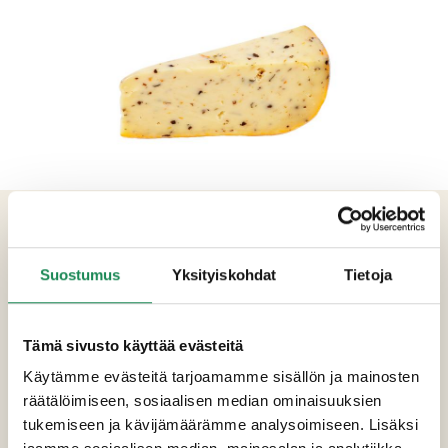
TUOTETIEDOT
Ainesosat
Suostumus
Yksityiskohdat
Tietoja
Pastöroitu lehmän
MAITO
, suola, valkosipuli,
oliivi, basilika, tomaatti, hapate,
Tämä sivusto käyttää evästeitä
mikrobiologinen juoksute
Käytämme evästeitä tarjoamamme sisällön ja mainosten
räätälöimiseen, sosiaalisen median ominaisuuksien
Pakkauskoot
tukemiseen ja kävijämäärämme analysoimiseen. Lisäksi