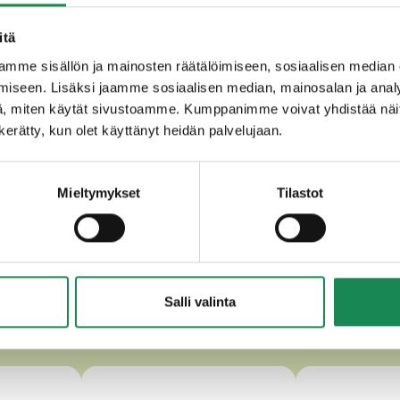
itä
e, chilisekoite (1,5 %), kalsiumkloridi, kasvisperäinen juoksute
mme sisällön ja mainosten räätälöimiseen, sosiaalisen median
iseen. Lisäksi jaamme sosiaalisen median, mainosalan ja analy
, miten käytät sivustoamme. Kumppanimme voivat yhdistää näitä t
n kerätty, kun olet käyttänyt heidän palvelujaan.
Mieltymykset
Tilastot
Salli valinta
MUUT HERKULLISET GOUDAT