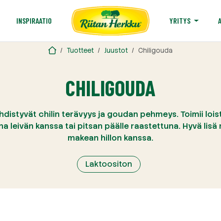
T
INSPIRAATIO
YRITYS
Tuotteet
Juustot
Chiligouda
CHILIGOUDA
distyvät chilin terävyys ja goudan pehmeys. Toimii lois
una leivän kanssa tai pitsan päälle raastettuna. Hyvä lisä
makean hillon kanssa.
Laktoositon