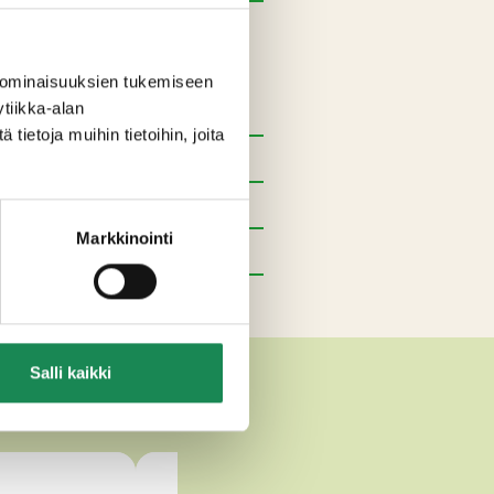
, natriumnitraatti (E251), väri
 ominaisuuksien tukemiseen
tiikka-alan
ietoja muihin tietoihin, joita
Markkinointi
Salli kaikki