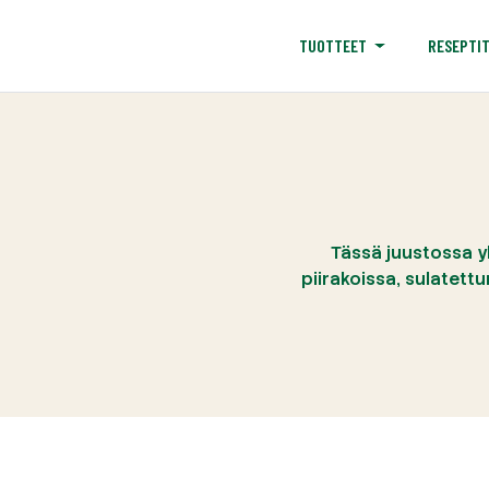
RESEPTI
TUOTTEET
Tässä juustossa yh
piirakoissa, sulatett