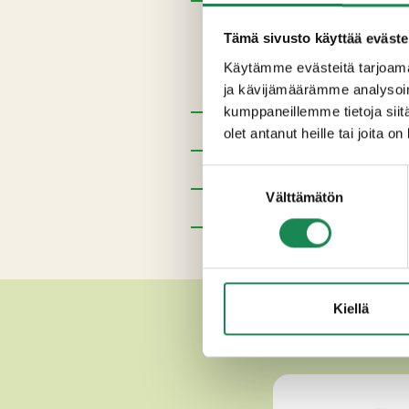
Ainesosat
Tämä sivusto käyttää eväste
Pastöroitu MAITO, suola, hapat
Käytämme evästeitä tarjoama
(E160b annatto).
ja kävijämäärämme analysoim
kumppaneillemme tietoja siitä
Pakkauskoot
olet antanut heille tai joita o
Erikoisruokavaliot
Suostumuksen
Välttämätön
valinta
Ravintosisältö
Lisätiedot
Kiellä