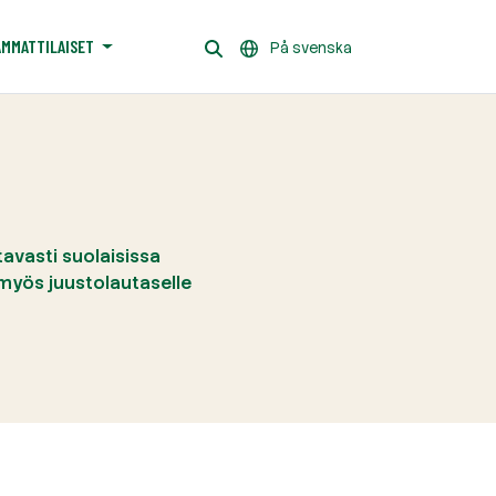
AMMATTILAISET
På svenska
tavasti suolaisissa
 myös juustolautaselle